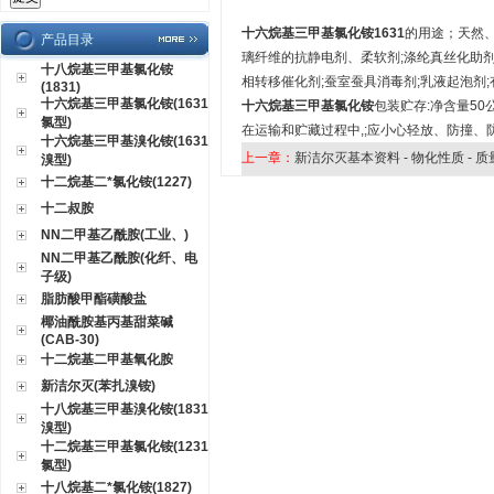
十六烷基三甲基氯化铵1631
的用途；天然
产品目录
璃纤维的抗静电剂、柔软剂;涤纶真丝化助剂
十八烷基三甲基氯化铵
相转移催化剂;蚕室蚕具消毒剂;乳液起泡剂
(1831)
十六烷基三甲基氯化铵(1631
十六烷基三甲基氯化铵
包装贮存:净含量50
氯型)
在运输和贮藏过程中,;应小心轻放、防撞
十六烷基三甲基溴化铵(1631
上一章：
新洁尔灭基本资料 - 物化性质 - 质量
溴型)
十二烷基二*氯化铵(1227)
十二叔胺
NN二甲基乙酰胺(工业、)
NN二甲基乙酰胺(化纤、电
子级)
脂肪酸甲酯磺酸盐
椰油酰胺基丙基甜菜碱
(CAB-30)
十二烷基二甲基氧化胺
新洁尔灭(苯扎溴铵)
十八烷基三甲基溴化铵(1831
溴型)
十二烷基三甲基氯化铵(1231
氯型)
十八烷基二*氯化铵(1827)