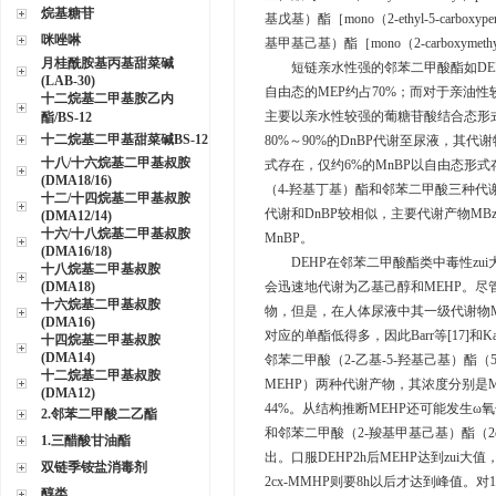
烷基糖苷
基戊基）酯［mono（2-ethyl-5-carboxy
咪唑啉
基甲基己基）酯［mono（2-carboxymethyl
月桂酰胺基丙基甜菜碱
短链亲水性强的邻苯二甲酸酯如DEP
(LAB-30)
自由态的MEP约占70%；而对于亲油性较
十二烷基二甲基胺乙内
主要以亲水性较强的葡糖苷酸结合态形式存
酯/BS-12
十二烷基二甲基甜菜碱BS-12
80%～90%的DnBP代谢至尿液，其
十八/十六烷基二甲基叔胺
式存在，仅约6%的MnBP以自由态形
(DMA18/16)
（4-羟基丁基）酯和邻苯二甲酸三种代谢物，
十二/十四烷基二甲基叔胺
代谢和DnBP较相似，主要代谢产物M
(DMA12/14)
十六/十八烷基二甲基叔胺
MnBP。
(DMA16/18)
DEHP在邻苯二甲酸酯类中毒性zui
十八烷基二甲基叔胺
(DMA18)
会迅速地代谢为乙基己醇和MEHP。尽管
十六烷基二甲基叔胺
物，但是，在人体尿液中其一级代谢物M
(DMA16)
对应的单酯低得多，因此Barr等[17]
十四烷基二甲基叔胺
(DMA14)
邻苯二甲酸（2-乙基-5-羟基己基）酯（5O
十二烷基二甲基叔胺
MEHP）两种代谢产物，其浓度分别是M
(DMA12)
44%。从结构推断MEHP还可能发生ω氧化
2.邻苯二甲酸二乙酯
和邻苯二甲酸（2-羧基甲基己基）酯（2
1.三醋酸甘油酯
出。口服DEHP2h后MEHP达到zui大值，4
双链季铵盐消毒剂
2cx-MMHP则要8h以后才达到峰值
醇类