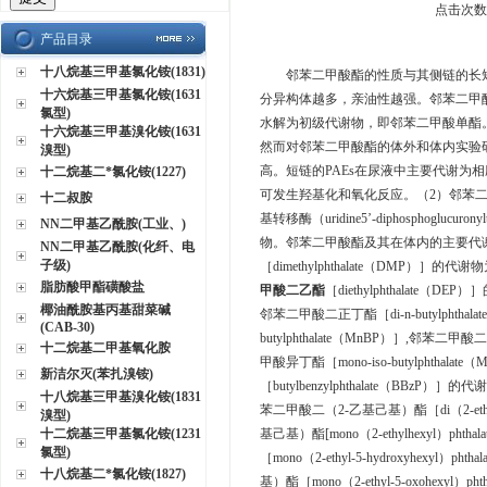
点击次数：
产品目录
十八烷基三甲基氯化铵(1831)
邻苯二甲酸酯的性质与其侧链的长短
十六烷基三甲基氯化铵(1631
分异构体越多，亲油性越强。邻苯二甲
氯型)
水解为初级代谢物，即邻苯二甲酸单酯
十六烷基三甲基溴化铵(1631
然而对邻苯二甲酸酯的体外和体内实验
溴型)
高。短链的PAEs在尿液中主要代谢为
十二烷基二*氯化铵(1227)
可发生羟基化和氧化反应。（2）邻苯二
十二叔胺
基转移酶（uridine5’-diphosphoglu
NN二甲基乙酰胺(工业、)
物。邻苯二甲酸酯及其在体内的主要代
NN二甲基乙酰胺(化纤、电
子级)
［dimethylphthalate（DMP）］的代谢
脂肪酸甲酯磺酸盐
甲酸二乙酯
［diethylphthalate（D
椰油酰胺基丙基甜菜碱
邻苯二甲酸二正丁酯［di-n-butylphtha
(CAB-30)
butylphthalate（MnBP）］,邻苯二甲酸
十二烷基二甲基氧化胺
甲酸异丁酯［mono-iso-butylphthal
新洁尔灭(苯扎溴铵)
［butylbenzylphthalate（BBzP）
十八烷基三甲基溴化铵(1831
苯二甲酸二（2-乙基己基）酯［di（2-ethy
溴型)
十二烷基三甲基氯化铵(1231
基己基）酯[mono（2-ethylhexyl）p
氯型)
［mono（2-ethyl-5-hydroxyhexyl
十八烷基二*氯化铵(1827)
基）酯［mono（2-ethyl-5-oxohexyl）