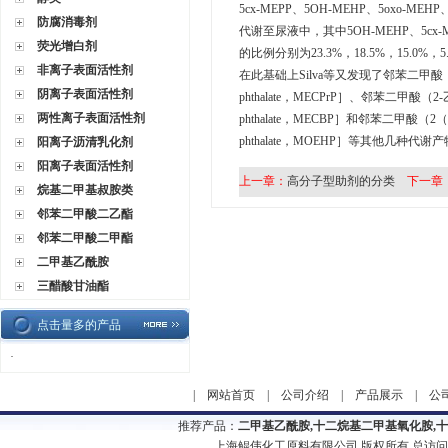
5cx-MEPP、5OH-MEHP、5oxo-MEH
防腐消毒剂
代谢至尿液中，其中5OH-MEHP、5cx-M
荧光增白剂
的比例分别为23.3%，18.5%，15.0%
非离子表面活性剂
在此基础上Silva等又发现了邻苯二甲酸（2-乙基
阴离子表面活性剂
phthalate，MECPrP］、邻苯二甲酸（2-乙基
两性离子表面活性剂
phthalate，MECBP］和邻苯二甲酸（2（1
phthalate，MOEHP］等其他几种代谢
阳离子沥清乳化剂
阳离子表面活性剂
上一章：
高分子型助剂的分类
下一章
烷基二甲基叔胺类
邻苯二甲酸二乙酯
邻苯二甲酸二甲酯
二甲基乙酰胺
三醋酸甘油酯
点击量多的产品
·
|
网站首页
|
公司介绍
|
产品展示
|
公
推荐产品：
二甲基乙酰胺,十二烷基二甲基氧化胺,
上海鲲伟化工原料有限公司 版权所有 总访