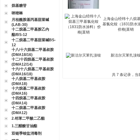
烷基糖苷
咪唑啉
上海金山经纬十八烷
月桂酰胺基丙基甜菜碱
基氯化铵（1831防水
(LAB-30)
十二烷基二甲基胺乙内
价格|直销
酯/BS-12
十二烷基二甲基甜菜碱BS-
12
十八/十六烷基二甲基叔胺
(DMA18/16)
新洁尔灭苯扎溴
十二/十四烷基二甲基叔胺
(DMA12/14)
十六/十八烷基二甲基叔胺
(DMA16/18)
共 7 条记录，当
十八烷基二甲基叔胺
(DMA18)
十六烷基二甲基叔胺
(DMA16)
十四烷基二甲基叔胺
(DMA14)
十二烷基二甲基叔胺
(DMA12)
2.邻苯二甲酸二乙酯
1.三醋酸甘油酯
双链季铵盐消毒剂