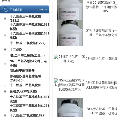
含量95-105新洁尔灭
溴铵品牌_上海鲲伟规格
产品目录
105
十八烷基三甲基氯化铵
(1831)
十六烷基三甲基氯化铵(1631
氯型)
苯扎溴铵新洁尔灭（
十六烷基三甲基溴化铵(1631
基二甲基苄基溴化
溴型)
十二烷基二*氯化铵(1227)
十二叔胺
NN二甲基乙酰胺(工业、)
98%新洁尔灭 （苯扎
NN二甲基乙酰胺(化纤、电
子级)
脂肪酸甲酯磺酸盐
椰油酰胺基丙基甜菜碱
(CAB-30)
95%工业级苯扎溴铵|
十二烷基二甲基氧化胺
灭|医用级苯扎溴铵新
新洁尔灭(苯扎溴铵)
十八烷基三甲基溴化铵(1831
溴型)
十二烷基三甲基氯化铵(1231
70%十八烷基三甲基
氯型)
（1831溴型）价格|
十八烷基二*氯化铵(1827)