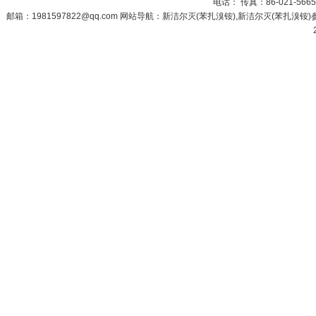
电话： 传真：86-021-566
邮箱：
1981597822@qq.com
网站导航：新洁尔灭(苯扎溴铵),新洁尔灭(苯扎溴铵)