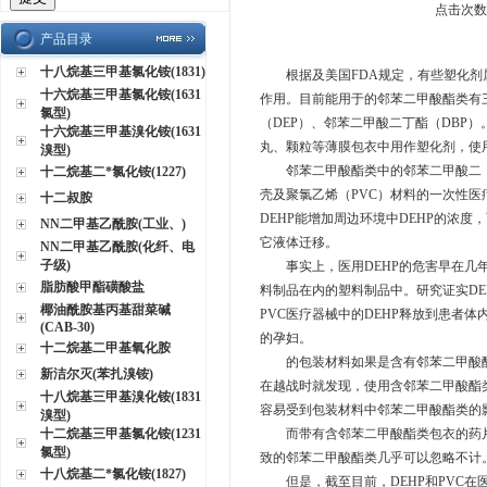
点击次数：
产品目录
十八烷基三甲基氯化铵(1831)
根据及美国FDA规定，有些塑化剂
十六烷基三甲基氯化铵(1631
作用。目前能用于的邻苯二甲酸酯类有
氯型)
（DEP）、邻苯二甲酸二丁酯（DBP
十六烷基三甲基溴化铵(1631
丸、颗粒等薄膜包衣中用作塑化剂，使用
溴型)
邻苯二甲酸酯类中的邻苯二甲酸二（2
十二烷基二*氯化铵(1227)
壳及聚氯乙烯（PVC）材料的一次性
十二叔胺
DEHP能增加周边环境中DEHP的浓度
NN二甲基乙酰胺(工业、)
它液体迁移。
NN二甲基乙酰胺(化纤、电
子级)
事实上，医用DEHP的危害早在几年
脂肪酸甲酯磺酸盐
料制品在内的塑料制品中。研究证实D
椰油酰胺基丙基甜菜碱
PVC医疗器械中的DEHP释放到患者
(CAB-30)
的孕妇。
十二烷基二甲基氧化胺
的包装材料如果是含有邻苯二甲酸酯
新洁尔灭(苯扎溴铵)
在越战时就发现，使用含邻苯二甲酸酯
十八烷基三甲基溴化铵(1831
容易受到包装材料中邻苯二甲酸酯类的
溴型)
十二烷基三甲基氯化铵(1231
而带有含邻苯二甲酸酯类包衣的药片
氯型)
致的邻苯二甲酸酯类几乎可以忽略不计
十八烷基二*氯化铵(1827)
但是，截至目前，DEHP和PVC在