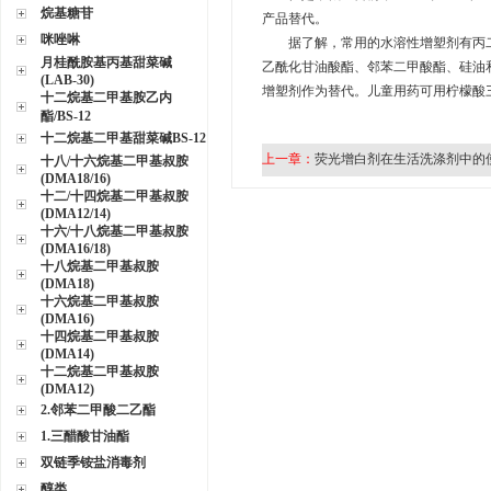
烷基糖苷
产品替代。
咪唑啉
据了解，常用的水溶性增塑剂有丙二醇
月桂酰胺基丙基甜菜碱
乙酰化甘油酸酯、邻苯二甲酸酯、硅油
(LAB-30)
增塑剂作为替代。儿童用药可用柠檬酸
十二烷基二甲基胺乙内
酯/BS-12
十二烷基二甲基甜菜碱BS-12
上一章：
荧光增白剂在生活洗涤剂中的
十八/十六烷基二甲基叔胺
(DMA18/16)
十二/十四烷基二甲基叔胺
(DMA12/14)
十六/十八烷基二甲基叔胺
(DMA16/18)
十八烷基二甲基叔胺
(DMA18)
十六烷基二甲基叔胺
(DMA16)
十四烷基二甲基叔胺
(DMA14)
十二烷基二甲基叔胺
(DMA12)
2.邻苯二甲酸二乙酯
1.三醋酸甘油酯
双链季铵盐消毒剂
醇类