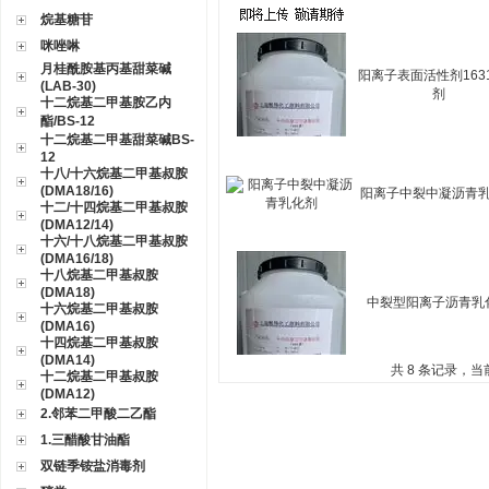
烷基糖苷
咪唑啉
月桂酰胺基丙基甜菜碱
阳离子表面活性剂163
(LAB-30)
剂
十二烷基二甲基胺乙内
酯/BS-12
十二烷基二甲基甜菜碱BS-
12
十八/十六烷基二甲基叔胺
(DMA18/16)
阳离子中裂中凝沥青
十二/十四烷基二甲基叔胺
(DMA12/14)
十六/十八烷基二甲基叔胺
(DMA16/18)
十八烷基二甲基叔胺
(DMA18)
中裂型阳离子沥青乳
十六烷基二甲基叔胺
(DMA16)
十四烷基二甲基叔胺
(DMA14)
共 8 条记录，当
十二烷基二甲基叔胺
(DMA12)
2.邻苯二甲酸二乙酯
1.三醋酸甘油酯
双链季铵盐消毒剂