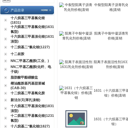
中裂型阳离子沥青乳
格|直销
产品目录
十八烷基三甲基氯化铵
(1831)
十六烷基三甲基氯化铵(1631
氯型)
阳离子中裂中凝沥青
十六烷基三甲基溴化铵(1631
价格|直销
溴型)
十二烷基二*氯化铵(1227)
十二叔胺
NN二甲基乙酰胺(工业、)
阳离子表面活性剂163
NN二甲基乙酰胺(化纤、电
剂价格|直销
子级)
脂肪酸甲酯磺酸盐
椰油酰胺基丙基甜菜碱
(CAB-30)
1631（十六烷基三甲
十二烷基二甲基氧化胺
铵）价格|直销
新洁尔灭(苯扎溴铵)
十八烷基三甲基溴化铵(1831
溴型)
十二烷基三甲基氯化铵(1231
1631（十六烷基三甲
氯型)
铵）
十八烷基二*氯化铵(1827)