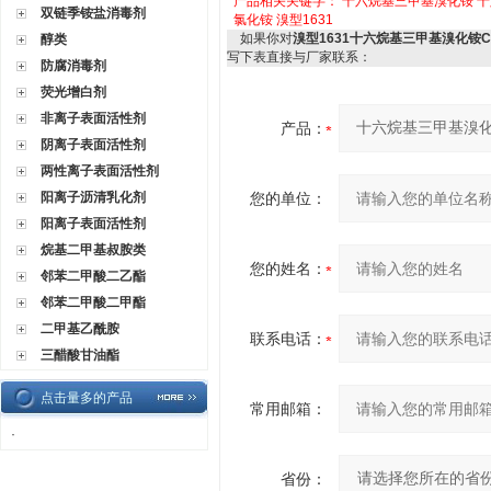
产品相关关键字：
十六烷基三甲基溴化铵
十
双链季铵盐消毒剂
氯化铵
溴型1631
如果你对
溴型1631十六烷基三甲基溴化铵
醇类
写下表直接与厂家联系：
防腐消毒剂
荧光增白剂
非离子表面活性剂
产品：
阴离子表面活性剂
两性离子表面活性剂
阳离子沥清乳化剂
您的单位：
阳离子表面活性剂
烷基二甲基叔胺类
您的姓名：
邻苯二甲酸二乙酯
邻苯二甲酸二甲酯
二甲基乙酰胺
联系电话：
三醋酸甘油酯
点击量多的产品
常用邮箱：
·
省份：