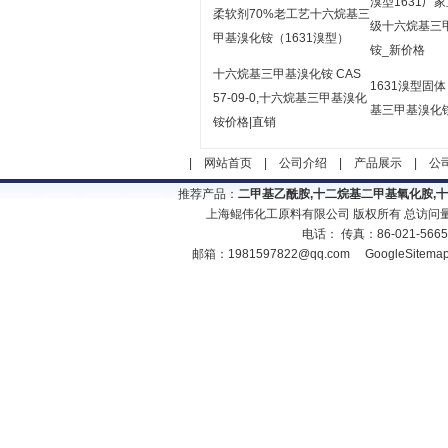
溴型1631厂
柔软剂70%老工艺十六烷基三
级十六烷基三
甲基溴化铵（1631溴型）
铵_新价格
十六烷基三甲基溴化铵 CAS
1631溴型固
57-09-0,十六烷基三甲基溴化
基三甲基溴化
铵价格|直销
|
网站首页
|
公司介绍
|
产品展示
|
公
推荐产品：
二甲基乙酰胺,十二烷基二甲基氧化胺,
上海鲲伟化工原料有限公司 版权所有 总访问
电话： 传真：86-021-566
邮箱：
1981597822@qq.com
GoogleSitema