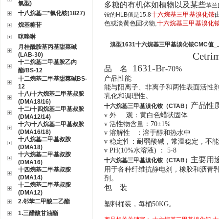
氯型)
多糖的有机体如植物以及某些
革兰
十八烷基二*氯化铵(1827)
十六烷基三甲基溴化铵
铵的HLB值是15.8
色或淡黄色固状物,
十六烷基三甲基溴化
烷基糖苷
咪唑啉
溴型1631
十六烷基三甲基溴化铵CMC值_
月桂酰胺基丙基甜菜碱
Cetri
(LAB-30)
十二烷基二甲基胺乙内
1631
-Br
品 名
-70%
酯/BS-12
产品性能
十二烷基二甲基甜菜碱BS-
12
能与阳离子、非离子和两性表面活性
十八/十六烷基二甲基叔胺
乳化和调理性。
(DMA18/16)
产品性
十六烷基三甲基溴化铵（CTAB）
十二/十四烷基二甲基叔胺
v
外 观：
黄白色蜡状固体
(DMA12/14)
v
活性物含量：
70
±
1%
十六/十八烷基二甲基叔胺
(DMA16/18)
v
溶解性 ：溶于醇和热水中
十八烷基二甲基叔胺
v
稳定性：
耐弱酸碱，常温稳定，不能耐
(DMA18)
v
PH(10%水溶液) ： 5-8
十六烷基二甲基叔胺
主要用
十六烷基三甲基溴化铵（CTAB）
(DMA16)
用于各种纤维抗静电剂，橡胶和沥青
十四烷基二甲基叔胺
(DMA14)
剂。
十二烷基二甲基叔胺
包 装
(DMA12)
2.邻苯二甲酸二乙酯
塑料桶装，每桶50KG。
1.三醋酸甘油酯