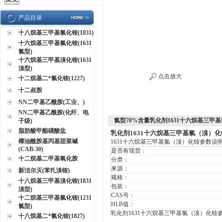
产品目录
十八烷基三甲基氯化铵(1831)
十六烷基三甲基氯化铵(1631
氯型)
十六烷基三甲基溴化铵(1631
溴型)
点击放大
十二烷基二*氯化铵(1227)
十二叔胺
NN二甲基乙酰胺(工业、)
NN二甲基乙酰胺(化纤、电
氯型70%含量乳化剂1631十六烷基三甲
子级)
脂肪酸甲酯磺酸盐
乳化剂1631十六烷基三甲基氯（溴）化
椰油酰胺基丙基甜菜碱
1631十六烷基三甲基氯（溴）化铵参数说
(CAB-30)
是否有现货：
十二烷基二甲基氧化胺
分类：
来源：
新洁尔灭(苯扎溴铵)
规格：
十八烷基三甲基溴化铵(1831
包装：
溴型)
CAS号：
十二烷基三甲基氯化铵(1231
HLB值：
氯型)
乳化剂1631十六烷基三甲基氯（溴）化铵
十八烷基二*氯化铵(1827)