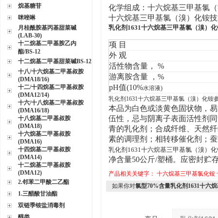
烷基糖苷
化学组成：十六烷基三甲基氯（
十六烷基三甲基氯（溴）化铵技
咪唑啉
乳化剂1631十六烷基三甲基氯（溴）化
月桂酰胺基丙基甜菜碱
(LAB-30)
十二烷基二甲基胺乙内
项 目
酯/BS-12
外 观
十二烷基二甲基甜菜碱BS-12
活性物含量， %
十八/十六烷基二甲基叔胺
游离胺含量 ，%
(DMA18/16)
pH
值(10%
十二/十四烷基二甲基叔胺
水溶液)
(DMA12/14)
乳化剂1631十六烷基三甲基氯（溴）化铵
十六/十八烷基二甲基叔胺
本品为白色或淡黄色固状物，易
(DMA16/18)
伍性，忌与阴离子表面活性剂同
十八烷基二甲基叔胺
(DMA18)
青的乳化剂；合成纤维、天然纤
十六烷基二甲基叔胺
素的调理剂；相转移催化剂；蚕
(DMA16)
十四烷基二甲基叔胺
乳化剂1631十六烷基三甲基氯（溴）化
(DMA14)
净含量50公斤/塑桶。应密封
十二烷基二甲基叔胺
(DMA12)
产品相关关键字：
十六烷基三甲基氯化铵
2.邻苯二甲酸二乙酯
如果你对
氯型70%含量乳化剂1631十
1.三醋酸甘油酯
双链季铵盐消毒剂
醇类