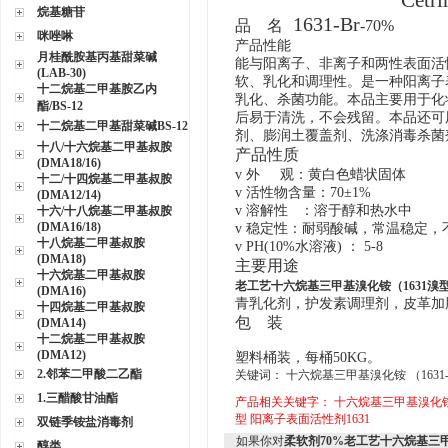
Cetr
烷基糖苷
1631
-Br
品 名
-70%
咪唑啉
产品性能
月桂酰胺基丙基甜菜碱
能与阳离子、非离子和两性表面活
(LAB-30)
软、乳化和调理性。
是一种阳离子
十二烷基二甲基胺乙内
乳化、杀菌功能。本品主要用于化
酯/BS-12
后易于清洗，不会残留。本品还可
十二烷基二甲基甜菜碱BS-12
剂、膨润土覆盖剂、洗涤消毒杀菌
十八/十六烷基二甲基叔胺
产品性质
(DMA18/16)
v
外 观：
黄白色蜡状固体
十二/十四烷基二甲基叔胺
v
活性物含量：
70
±
1%
(DMA12/14)
v
溶解性 ：溶于醇和热水中
十六/十八烷基二甲基叔胺
(DMA16/18)
v
稳定性：
耐弱酸碱，常温稳定，不
十八烷基二甲基叔胺
v
PH(10%水溶液) ： 5-8
(DMA18)
主要用途
十六烷基二甲基叔胺
老工艺十六烷基三甲基溴化铵（1631溴
(DMA16)
青乳化剂，护发素调理剂，皮革加
十四烷基二甲基叔胺
包 装
(DMA14)
十二烷基二甲基叔胺
(DMA12)
塑料桶装，每桶50KG。
2.邻苯二甲酸二乙酯
关键词： 十六烷基三甲基溴化铵 （1631-
1.三醋酸甘油酯
产品相关关键字：
十六烷基三甲基溴化
型
阳离子表面活性剂1631
双链季铵盐消毒剂
如果你对
柔软剂70%老工艺十六烷基三甲
醇类