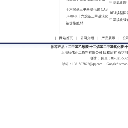
甲基氧化胺
十六烷基三甲基溴化铵 CAS
1631溴型
57-09-0,十六烷基三甲基溴化
甲基溴化铵
铵价格|直销
|
网站首页
|
公司介绍
|
产品展示
|
公
推荐产品：
二甲基乙酰胺,十二烷基二甲基氧化胺,
上海鲲伟化工原料有限公司 版权所有 总访
电话： 传真：86-021-566
邮箱：
1981597822@qq.com
GoogleSitemap