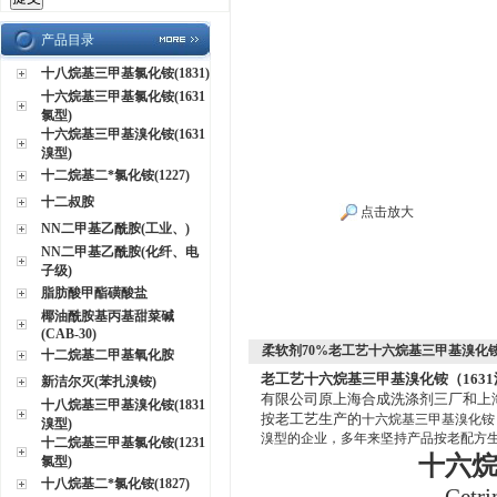
产品目录
十八烷基三甲基氯化铵(1831)
十六烷基三甲基氯化铵(1631
氯型)
十六烷基三甲基溴化铵(1631
溴型)
十二烷基二*氯化铵(1227)
十二叔胺
点击放大
NN二甲基乙酰胺(工业、)
NN二甲基乙酰胺(化纤、电
子级)
脂肪酸甲酯磺酸盐
椰油酰胺基丙基甜菜碱
(CAB-30)
柔软剂70%老工艺十六烷基三甲基溴化铵
十二烷基二甲基氧化胺
老工艺十六烷基三甲基溴化铵（1631
新洁尔灭(苯扎溴铵)
有限公司原上海合成洗涤剂三厂和上
十八烷基三甲基溴化铵(1831
按老工艺生产的
十六烷基三甲基溴化铵（
溴型)
溴型的企业，多年来坚持产品按老配方生
十二烷基三甲基氯化铵(1231
十六
氯型)
十八烷基二*氯化铵(1827)