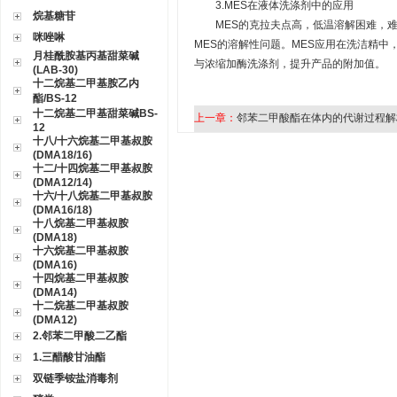
3.MES在液体洗涤剂中的应用
烷基糖苷
MES的克拉夫点高，低温溶解困难，难
咪唑啉
MES的溶解性问题。MES应用在洗洁精中
月桂酰胺基丙基甜菜碱
与浓缩加酶洗涤剂，提升产品的附加值。
(LAB-30)
十二烷基二甲基胺乙内
酯/BS-12
十二烷基二甲基甜菜碱BS-
上一章：
邻苯二甲酸酯在体内的代谢过程
12
十八/十六烷基二甲基叔胺
(DMA18/16)
十二/十四烷基二甲基叔胺
(DMA12/14)
十六/十八烷基二甲基叔胺
(DMA16/18)
十八烷基二甲基叔胺
(DMA18)
十六烷基二甲基叔胺
(DMA16)
十四烷基二甲基叔胺
(DMA14)
十二烷基二甲基叔胺
(DMA12)
2.邻苯二甲酸二乙酯
1.三醋酸甘油酯
双链季铵盐消毒剂