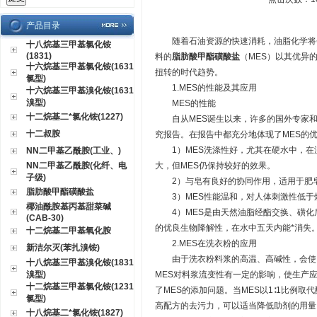
产品目录
随着石油资源的快速消耗，油脂化学将会
十八烷基三甲基氯化铵
(1831)
料的
脂肪酸甲酯磺酸盐
（MES）以其优异
十六烷基三甲基氯化铵(1631
扭转的时代趋势。
氯型)
1.MES的性能及其应用
十六烷基三甲基溴化铵(1631
溴型)
MES的性能
十二烷基二*氯化铵(1227)
自从MES诞生以来，许多的国外专家和
十二叔胺
究报告。在报告中都充分地体现了MES的
1）MES洗涤性好，尤其在硬水中，在
NN二甲基乙酰胺(工业、)
NN二甲基乙酰胺(化纤、电
大，但MES仍保持较好的效果。
子级)
2）与皂有良好的协同作用，适用于肥皂
脂肪酸甲酯磺酸盐
3）MES性能温和，对人体刺激性低于
椰油酰胺基丙基甜菜碱
4）MES是由天然油脂经酯交换、磺化后
(CAB-30)
的优良生物降解性，在水中五天内能*消失
十二烷基二甲基氧化胺
2.MES在洗衣粉的应用
新洁尔灭(苯扎溴铵)
由于洗衣粉料浆的高温、高碱性，会使M
十八烷基三甲基溴化铵(1831
溴型)
MES对料浆流变性有一定的影响，使生产
十二烷基三甲基氯化铵(1231
了MES的添加问题。当MES以1∶1比例
氯型)
高配方的去污力，可以适当降低助剂的用量
十八烷基二*氯化铵(1827)