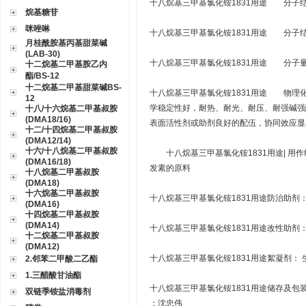
十八烷基三甲基氯化铵1831用途 分子
烷基糖苷
咪唑啉
十八烷基三甲基氯化铵1831用途 分子结
月桂酰胺基丙基甜菜碱
(LAB-30)
十八烷基三甲基氯化铵1831用途 分子量 3
十二烷基二甲基胺乙内
酯/BS-12
十二烷基二甲基甜菜碱BS-
十八烷基三甲基氯化铵1831用途 物理
12
学稳定性好，耐热、耐光、耐压、耐强碱强
十八/十六烷基二甲基叔胺
(DMA18/16)
表面活性剂或助剂良好的配伍，协同效应显
十二/十四烷基二甲基叔胺
(DMA12/14)
十六/十八烷基二甲基叔胺
十八烷基三甲基氯化铵1831用途| 用
(DMA16/18)
发素的原料
十八烷基二甲基叔胺
(DMA18)
十六烷基二甲基叔胺
十八烷基三甲基氯化铵1831用途防治助剂
(DMA16)
十四烷基二甲基叔胺
(DMA14)
十八烷基三甲基氯化铵1831用途改性助剂
十二烷基二甲基叔胺
(DMA12)
十八烷基三甲基氯化铵1831用途絮凝剂：
2.邻苯二甲酸二乙酯
1.三醋酸甘油酯
十八烷基三甲基氯化铵1831用途储存及包装
双链季铵盐消毒剂
：沈忠伟