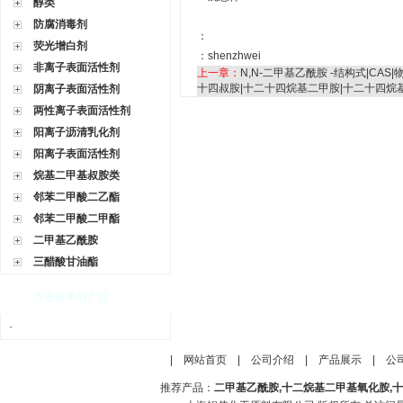
醇类
防腐消毒剂
：
荧光增白剂
：
shenzhwei
非离子表面活性剂
上一章：
N,N-二甲基乙酰胺 -结构式|CAS|
十四叔胺|十二十四烷基二甲胺|十二十四烷
阴离子表面活性剂
两性离子表面活性剂
阳离子沥清乳化剂
阳离子表面活性剂
烷基二甲基叔胺类
邻苯二甲酸二乙酯
邻苯二甲酸二甲酯
二甲基乙酰胺
三醋酸甘油酯
点击量多的产品
·
|
网站首页
|
公司介绍
|
产品展示
|
公
推荐产品：
二甲基乙酰胺,十二烷基二甲基氧化胺,