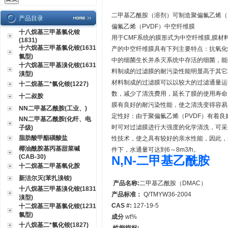
二甲基乙酰胺（溶剂）可制造聚
产品目录
偏氟乙烯（PVDF）中空纤维膜
十八烷基三甲基氯化铵
用于CMF系统的膜形式为中空纤维膜,膜材
(1831)
十六烷基三甲基氯化铵(1631
产的中空纤维膜具有下列主要特点：抗氧化
氯型)
中的细菌生长并杀灭系统中存活的细菌，能
十六烷基三甲基溴化铵(1631
料制成的过滤膜的耐污染性能明显高于其它
溴型)
材料制成的过滤膜可以以较大的过滤通量运
十二烷基二*氯化铵(1227)
数，减少了清洗费用，延长了膜的使用寿命
十二叔胺
膜有良好的耐污染性能，使之清洗变得容易
NN二甲基乙酰胺(工业、)
定性好：由于聚偏氟乙烯（PVDF）有着
NN二甲基乙酰胺(化纤、电
时可对过滤膜进行大强度的化学清洗，可采
子级)
脂肪酸甲酯磺酸盐
性技术，使之具有较好的亲水性能，因此，
椰油酰胺基丙基甜菜碱
件下，水通量可达到6～8m3/h。
(CAB-30)
N,N-二甲基乙酰胺
十二烷基二甲基氧化胺
新洁尔灭(苯扎溴铵)
产品名称:
二甲基乙酰胺（DMAC）
十八烷基三甲基溴化铵(1831
产品标准：
Q/TMYW36-2004
溴型)
CAS #:
127-19-5
十二烷基三甲基氯化铵(1231
氯型)
成分
wt%
十八烷基二*氯化铵(1827)