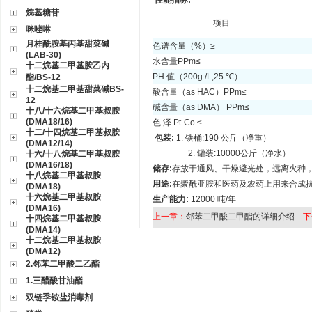
性能指标:
烷基糖苷
项目
咪唑啉
月桂酰胺基丙基甜菜碱
色谱含量（%）≥
(LAB-30)
水含量PPm≤
十二烷基二甲基胺乙内
PH 值（200g /L,25 ℃）
酯/BS-12
十二烷基二甲基甜菜碱BS-
酸含量（as HAC）PPm≤
12
碱含量（as DMA） PPm≤
十八/十六烷基二甲基叔胺
(DMA18/16)
色 泽 Pt-Co ≤
十二/十四烷基二甲基叔胺
包装:
1. 铁桶:190 公斤（净重）
(DMA12/14)
2. 罐装:10000公斤（净水）
十六/十八烷基二甲基叔胺
(DMA16/18)
储存:
存放于通风、干燥避光处，远离火种
十八烷基二甲基叔胺
用途:
在聚酰亚胺和医药及农药上用来合成
(DMA18)
十六烷基二甲基叔胺
生产能力:
12000 吨/年
(DMA16)
上一章：
邻苯二甲酸二甲酯的详细介绍
下
十四烷基二甲基叔胺
(DMA14)
十二烷基二甲基叔胺
(DMA12)
2.邻苯二甲酸二乙酯
1.三醋酸甘油酯
双链季铵盐消毒剂