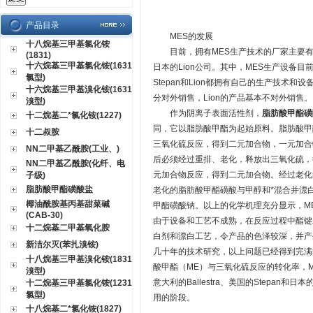
产品目录
MES的发展
十八烷基三甲基氯化铵
目前，拥有MES生产技术的厂家主要有美国的Ch
(1831)
十六烷基三甲基氯化铵(1631
日本的Lion公司。其中，MES生产设备目前只有
氯型)
Stepan和Lion都拥有自己的生产技术和
十六烷基三甲基溴化铵(1631
分对外销售，Lion的产品基本不对外销售。
溴型)
作为阴离子表面活性剂，
脂肪酸甲酯磺
十二烷基二*氯化铵(1227)
同，它以脂肪酸甲酯为起始原料。脂肪酸甲
十二叔胺
三氧化硫反应，得到二元加合物，一元加合
NN二甲基乙酰胺(工业、)
后必须经过重排、老化，释放出三氧化硫，
NN二甲基乙酰胺(化纤、电
元加合物反应，得到二元加合物。经过老化
子级)
脂肪酸甲酯磺酸盐
老化的脂肪酸甲酯磺酸与甲醇和*混合并漂
椰油酰胺基丙基甜菜碱
甲酯磺酸钠。以上的化学机理充分显示，ME
(CAB-30)
由于设备和工艺不成熟，在反应过程中酯键
十二烷基二甲基氧化胺
白剂和漂白工艺，令产品的色泽较深，并产
新洁尔灭(苯扎溴铵)
几十年的技术研究，以上问题已经得到完满
十八烷基三甲基溴化铵(1831
酸甲酯（ME）与三氧化硫反应的转化率，ME的
溴型)
意大利的Ballestra、美国的Stepan
十二烷基三甲基氯化铵(1231
氯型)
用的阶段。
十八烷基二*氯化铵(1827)