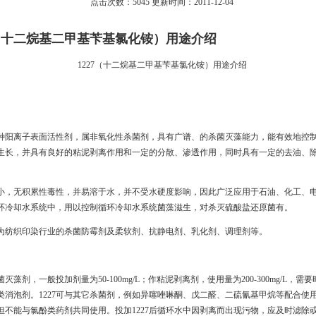
点击次数：5045 更新时间：2011-12-04
7（十二烷基二甲基苄基氯化铵）用途介绍
1227（十二烷基二甲基苄基氯化铵）用途介绍
是一种阳离子表面活性剂，属非氧化性杀菌剂，具有广谱、的杀菌灭藻能力，能有效地控
生长，并具有良好的粘泥剥离作用和一定的分散、渗透作用，同时具有一定的去油、
毒性小，无积累性毒性，并易溶于水，并不受水硬度影响，因此广泛应用于石油、化工、
环冷却水系统中，用以控制循环冷却水系统菌藻滋生，对杀灭硫酸盐还原菌有。
可作为纺织印染行业的杀菌防霉剂及柔软剂、抗静电剂、乳化剂、调理剂等。
杀菌灭藻剂，一般投加剂量为50-100mg/L；作粘泥剥离剂，使用量为200-300mg/L，需
类消泡剂。1227可与其它杀菌剂，例如异噻唑啉酮、戊二醛、二硫氰基甲烷等配合使
但不能与氯酚类药剂共同使用。投加1227后循环水中因剥离而出现污物，应及时滤除