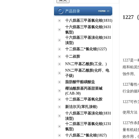
产品目录
122
十八烷基三甲基氯化铵(1831)
十六烷基三甲基氯化铵(1631
氯型)
十六烷基三甲基溴化铵(1631
溴型)
十二烷基二*氯化铵(1227)
十二叔胺
1227
NN二甲基乙酰胺(工业、)
殖和粘泥
NN二甲基乙酰胺(化纤、电
蚀作用。
子级)
脂肪酸甲酯磺酸盐
1227
椰油酰胺基丙基甜菜碱
行业的循
(CAB-30)
十二烷基二甲基氧化胺
1227
新洁尔灭(苯扎溴铵)
使用方法
十八烷基三甲基溴化铵(1831
溴型)
1227作
十二烷基三甲基氯化铵(1231
氯型)
量有机硅
十八烷基二*氯化铵(1827)
效作用，