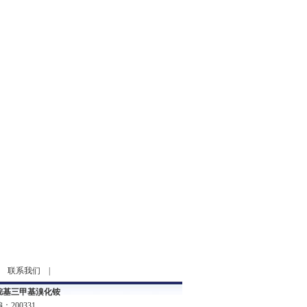
|
联系我们
|
烷基三甲基溴化铵
200331