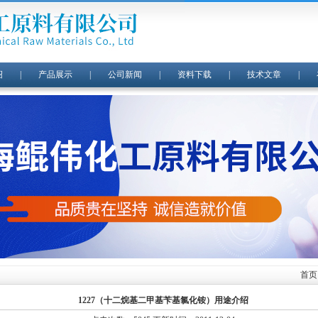
绍
|
产品展示
|
公司新闻
|
资料下载
|
技术文章
|
首页
1227（十二烷基二甲基苄基氯化铵）用途介绍