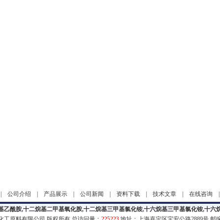
|
公司介绍
|
产品展示
|
公司新闻
|
资料下载
|
技术文章
|
在线咨询
基乙酰胺,十二烷基二甲基氧化胺,十二烷基三甲基氯化铵,十六烷基三甲基氯化铵,十六
化工原料有限公司 版权所有 总访问量：
225223
地址：上海嘉定区宝安公路2889号 邮编：