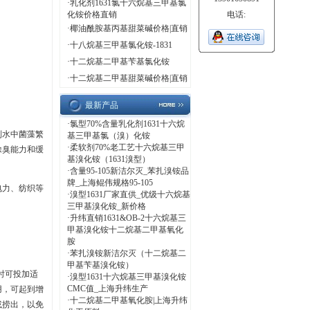
·
乳化剂1631氯十六烷基三甲基氯
化铵价格直销
电话:
·
椰油酰胺基丙基甜菜碱价格|直销
·
十八烷基三甲基氯化铵-1831
·
十二烷基二甲基苄基氯化铵
·
十二烷基二甲基甜菜碱价格|直销
最新产品
·
氯型70%含量乳化剂1631十六烷
制水中菌藻繁
基三甲基氯（溴）化铵
·
柔软剂70%老工艺十六烷基三甲
除臭能力和缓
基溴化铵（1631溴型）
·
含量95-105新洁尔灭_苯扎溴铵品
牌_上海鲲伟规格95-105
电力、纺织等
·
溴型1631厂家直供_优级十六烷基
三甲基溴化铵_新价格
·
升纬直销1631&OB-2十六烷基三
甲基溴化铵十二烷基二甲基氧化
胺
·
苯扎溴铵新洁尔灭（十二烷基二
甲基苄基溴化铵）
要时可投加适
·
溴型1631十六烷基三甲基溴化铵
CMC值_上海升纬生产
用，可起到增
·
十二烷基二甲基氧化胺|上海升纬
或捞出，以免