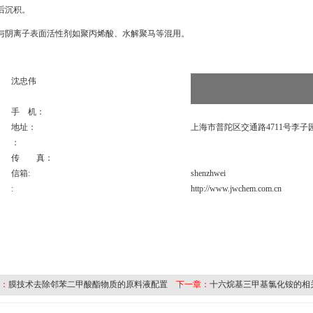
后沉积。
切勿与阴离子表面活性剂如聚丙烯酸、水解聚马等混用。
：
沈忠伟
手 机：
地址：
上海市普陀区交通路4711号李子
：
传 真：
信箱:
shenzhwei
:
http://www.jwchem.com.cn
：
膜技术去除邻苯二甲酸酯物质的原料液配置
下一章：
十六烷基三甲基氯化铵的相