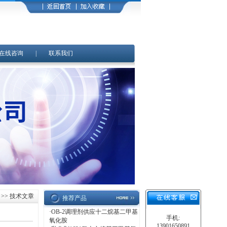
在线咨询
|
联系我们
>> 技术文章
推荐产品
·
OB-2调理剂供应十二烷基二甲基
手机:
氧化胺
13901650891