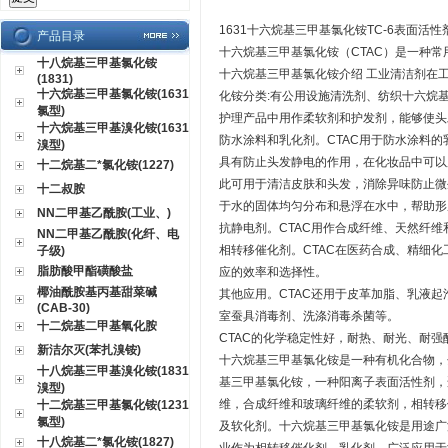
1631十六烷基三甲基氯化铵TC-6表面活性
产品目录
十六烷基三甲基氯化铵（CTAC）是一种
十八烷基三甲基氯化铵
十六烷基三甲基氯化铵介绍 工业清洁剂在工
(1831)
十六烷基三甲基氯化铵(1631
化铵分类:有公用设施清洗剂、纺织十六烷基
氯型)
护理产品中用作柔软剂和护发剂，能够使头
十六烷基三甲基溴化铵(1631
防水涂料和乳化剂。CTAC用于防水涂料
溴型)
具有防止头发静电的作用，在化妆品中可以
十二烷基二*氯化铵(1227)
此可用于清洁皮肤和头发，消除异味防止微
十二叔胺
于水的固体均匀分布和悬浮在水中，帮助形
NN二甲基乙酰胺(工业、)
抗静电剂。CTAC用作合成纤维、天然纤
NN二甲基乙酰胺(化纤、电
相转移催化剂。CTAC在医药合成、精细
子级)
脂肪酸甲酯磺酸盐
应的效率和选择性。
椰油酰胺基丙基甜菜碱
其他应用。CTAC还用于皮革加脂、乳液
(CAB-30)
室蚕具消毒剂、洗涤消毒杀菌等。
十二烷基二甲基氧化胺
CTAC的化学稳定性好，耐热、耐光、耐
新洁尔灭(苯扎溴铵)
十六烷基三甲基氯化铵是一种有机化合物，分
十八烷基三甲基溴化铵(1831
基三甲基氯化铵，一种阳离子表面活性剂，
溴型)
维，合成纤维和玻璃纤维的柔软剂，相转移
十二烷基三甲基氯化铵(1231
氯型)
及软化剂。十六烷基三甲基氯化铵是用途广
十八烷基二*氯化铵(1827)