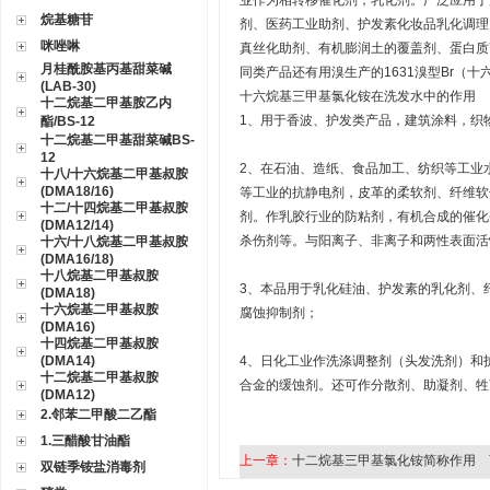
业作为相转移催化剂，乳化剂。广泛应用于
烷基糖苷
剂、医药工业助剂、护发素化妆品乳化调理
咪唑啉
真丝化助剂、有机膨润土的覆盖剂、蛋白质
月桂酰胺基丙基甜菜碱
同类产品还有用溴生产的1631溴型Br（
(LAB-30)
十六烷基三甲基氯化铵在洗发水中的作用
十二烷基二甲基胺乙内
1、用于香波、护发类产品，建筑涂料，织
酯/BS-12
十二烷基二甲基甜菜碱BS-
12
2、在石油、造纸、食品加工、纺织等工业
十八/十六烷基二甲基叔胺
(DMA18/16)
等工业的抗静电剂，皮革的柔软剂、纤维软
十二/十四烷基二甲基叔胺
剂。作乳胶行业的防粘剂，有机合成的催化
(DMA12/14)
杀伤剂等。与阳离子、非离子和两性表面活
十六/十八烷基二甲基叔胺
(DMA16/18)
十八烷基二甲基叔胺
3、本品用于乳化硅油、护发素的乳化剂、
(DMA18)
十六烷基二甲基叔胺
腐蚀抑制剂；
(DMA16)
十四烷基二甲基叔胺
(DMA14)
4、日化工业作洗涤调整剂（头发洗剂）和
十二烷基二甲基叔胺
合金的缓蚀剂。还可作分散剂、助凝剂、牲
(DMA12)
2.邻苯二甲酸二乙酯
1.三醋酸甘油酯
上一章：
十二烷基三甲基氯化铵简称作用
双链季铵盐消毒剂