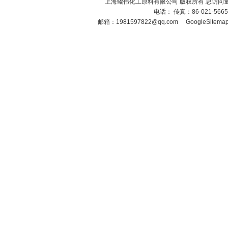
上海鲲伟化工原料有限公司 版权所有 总访问
电话： 传真：86-021-566
邮箱：
1981597822@qq.com
GoogleSitema