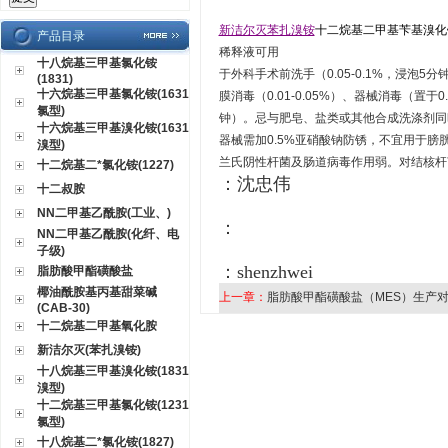
新洁尔灭苯扎溴铵
十二烷基二甲基苄基溴化
产品目录
稀释液可用
十八烷基三甲基氯化铵
于外科手术前洗手（
0.05-0.1%
，浸泡
5
分
(1831)
十六烷基三甲基氯化铵(1631
膜消毒（
0.01-0.05%
）、器械消毒（置于
0
氯型)
钟）。忌与肥皂、盐类或其他合成洗涤剂同
十六烷基三甲基溴化铵(1631
器械需加
0.5%
亚硝酸钠防锈，不宜用于膀
溴型)
兰氏阴性杆菌及肠道病毒作用弱。对结核杆
十二烷基二*氯化铵(1227)
：沈忠伟
十二叔胺
NN二甲基乙酰胺(工业、)
：
NN二甲基乙酰胺(化纤、电
子级)
：
shenzhwei
脂肪酸甲酯磺酸盐
椰油酰胺基丙基甜菜碱
上一章：
脂肪酸甲酯磺酸盐（MES）生产
(CAB-30)
十二烷基二甲基氧化胺
新洁尔灭(苯扎溴铵)
十八烷基三甲基溴化铵(1831
溴型)
十二烷基三甲基氯化铵(1231
氯型)
十八烷基二*氯化铵(1827)