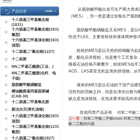
从脂肪酸甲酯出发可生产两大类表面
产品目录
（MES），另一类是通过加氢生产脂肪
十八烷基三甲基氯化铵
(1831)
十六烷基三甲基氯化铵(1631
脂肪酸甲酯磺酸盐又名MES，是以动
氯型)
性优于LAS。主要有粉状和液体两种形
十六烷基三甲基溴化铵(1631
溴型)
粉状的MES是以天然的棕榈酸为起始
十二烷基二*氯化铵(1227)
差，酯化后并喷粉，但是整个工艺复杂
十二叔胺
随着石油价格不断攀升，粉状MES似乎
NN二甲基乙酰胺(工业、)
AOS、LAS甚至无机盐类的拼混物，从
NN二甲基乙酰胺(化纤、电
子级)
脂肪酸甲酯磺酸盐
液体的MES是以石油的下游产品硬脂
椰油酰胺基丙基甜菜碱
活性剂的范畴之内，但是在净洗分散与
(CAB-30)
缺点是泡沫较低，在泡沫要求较高的沐
十二烷基二甲基氧化胺
新洁尔灭(苯扎溴铵)
其他同类产品还有
邻苯二甲酸二
十八烷基三甲基溴化铵(1831
上一章：
邻苯二甲酸二甲酯msds 邻苯二
溴型)
酸二乙酯的问题
十二烷基三甲基氯化铵(1231
氯型)
十八烷基二*氯化铵(1827)