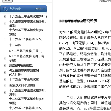
点击次数：
产品目录
十八烷基三甲基氯化铵(1831)
研究经历
脂肪酸甲酯磺酸盐
十六烷基三甲基氯化铵(1631
氯型)
十六烷基三甲基溴化铵(1631
对MES的研究起始与20世纪50
溴型)
国起步较晚。郑延成等人从原料
十二烷基二*氯化铵(1227)
(C12)、肉豆蔻酸(C14)、棕榈
十二叔胺
的MES。MES的性质类似于肥
NN二甲基乙酰胺(工业、)
它在肥皂粉、钙皂分散剂、洗涤
NN二甲基乙酰胺(化纤、电
天然油脂加工增添活力，促进天然
子级)
内外研究人员从生产工艺技术开发
脂肪酸甲酯磺酸盐
剂，除外观改善外并表明符合国家标
椰油酰胺基丙基甜菜碱
(CAB-30)
适当波长的紫外照射合成了脂肪酸甲酯
十二烷基二甲基氧化胺
基链的任一位置。Phi-MESC
新洁尔灭(苯扎溴铵)
的抗硬水能力，还表现出了出色
十八烷基三甲基溴化铵(1831
溴型)
早期，人们在研究过程中发现脂
十二烷基三甲基氯化铵(1231
其他位磺化副产物；同时，碘值越
氯型)
十八烷基二*氯化铵(1827)
颜色越深。Yamada等通过实