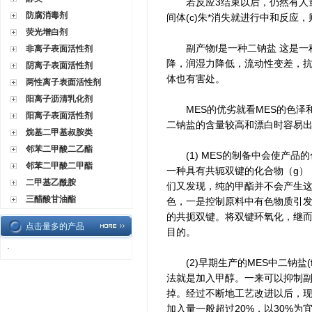
若反应3结束以后，仍然有人量中
防腐消毒剂
间体(c)朱*消失就进行中和反应
荧光增白剂
副产物f是一种二钠盐 这是一种
非离子表面活性剂
降，润湿力降低，流动性变差，
阴离子表面活性剂
体也有害处。
两性离子表面活性剂
阳离子沥清乳化剂
MES的优劣就看MES的色泽和
阳离子表面活性剂
二钠盐的含量较高和漂白时容易
烷基二甲基叔胺类
邻苯二甲酸二乙酯
(1) MES的制备中会使产品的
邻苯二甲酸二甲酯
一种具有共轭双键的化合物（g）
二甲基乙酰胺
们又发现，纯的甲酯并不会产生这
三醋酸甘油酯
色，一是控制原料中有色物质引
的共扼双键。将双键环氧化，继
点击量多的产品
目的。
·
(2)早期生产的MES中二钠盐(f
法就是加入甲醇。一来可以抑制副反
掉。经过不断地工艺改进以后，现
加入量一般超过20%，以30%