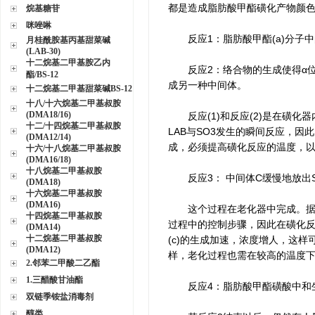
都是造成脂肪酸甲酯磺化产物颜
烷基糖苷
咪唑啉
反应1：脂肪酸甲酯(a)分子中的
月桂酰胺基丙基甜菜碱
(LAB-30)
十二烷基二甲基胺乙内
反应2：络合物的生成使得α位
酯/BS-12
成另一种中间体。
十二烷基二甲基甜菜碱BS-12
十八/十六烷基二甲基叔胺
(DMA18/16)
反应(1)和反应(2)是在磺化
十二/十四烷基二甲基叔胺
LAB与SO3发生的瞬间反应，
(DMA12/14)
成，必须提高磺化反应的温度，以8
十六/十八烷基二甲基叔胺
(DMA16/18)
十八烷基二甲基叔胺
反应3： 中间体C缓慢地放出SO
(DMA18)
十六烷基二甲基叔胺
(DMA16)
这个过程在老化器中完成。据称络
十四烷基二甲基叔胺
过程中的控制步骤，因此在磺化反
(DMA14)
十二烷基二甲基叔胺
(c)的生成加速，浓度增人，这样
(DMA12)
样，老化过程也需在较高的温度下进
2.邻苯二甲酸二乙酯
1.三醋酸甘油酯
反应4：脂肪酸甲酯磺酸中和生
双链季铵盐消毒剂
醇类