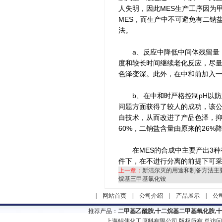
人失明，因此MES生产工序因为
MES，而生产中不可避免有二钠
法。
a、反应中降低中间体残留量，
度和较长时间继续老化反应，尽量
色泽变深。此外，在中和前加入
b、在中和时严格控制pH以防
问题方面获得了较人的成功，该
白技术，从而改进了产品色泽，抑
60%，二钠盐含量由原来的26%
在MES的合成中主要产出3种
件下，在不进行分离的前提下可
上一章：
新洁尔灭的用途和制备方法主
烷基三甲基氯化铵
|
网站首页
|
公司介绍
|
产品展示
|
公
推荐产品：
二甲基乙酰胺,十二烷基二甲基氧化胺,
上海鲲伟化工原料有限公司 版权所有 总访