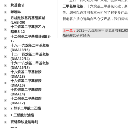
您好，我司致力为广大用户提供高品质产
烷基糖苷
三甲基氯化铵
，十六烷基三甲基氯化铵，新
咪唑啉
等。您可以通过网页本公司的了解更多产品
月桂酰胺基丙基甜菜碱
新老客户放心选购自己心仪产品，我们将竭
(LAB-30)
十二烷基二甲基胺乙内
上一章：
1631十六烷基三甲基氯化铵和1
酯/BS-12
酯磺酸盐研究经历
十二烷基二甲基甜菜碱BS-
12
十八/十六烷基二甲基叔胺
(DMA18/16)
十二/十四烷基二甲基叔胺
(DMA12/14)
十六/十八烷基二甲基叔胺
(DMA16/18)
十八烷基二甲基叔胺
(DMA18)
十六烷基二甲基叔胺
(DMA16)
十四烷基二甲基叔胺
(DMA14)
十二烷基二甲基叔胺
(DMA12)
2.邻苯二甲酸二乙酯
1.三醋酸甘油酯
双链季铵盐消毒剂