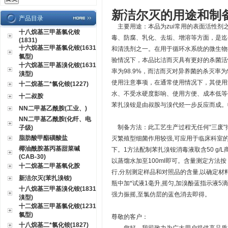
新洁尔灭的用途和制
产品目录
主要用途：本品为zui常用的表面活性剂
十八烷基三甲基氯化铵
毒、防腐、乳化、去垢、增溶等方面，是迄
(1831)
十六烷基三甲基氯化铵(1631
和清洗剂之一。在用于循环水系统的微生物
氯型)
验情况下，本品比洁而灭具有更好的杀菌活性
十六烷基三甲基溴化铵(1631
率为98.9%，而洁而灭对异养菌的杀灭率
溴型)
使用注意事项，在通常使用情况下，其使用浓
十二烷基二*氯化铵(1227)
水、不受水硬度影响、使用方便、成本低等
十二叔胺
苯扎溴铵是由叔胺与溴代烃一步反应而成。
NN二甲基乙酰胺(工业、)
NN二甲基乙酰胺(化纤、电
制备方法：此工艺生产过程无任何“三废"
子级)
脂肪酸甲酯磺酸盐
灭繁殖型细菌作用较强,可应用于临床科室
椰油酰胺基丙基甜菜碱
下。1方法配制苯扎溴铵消毒液取含50 g/L商品
(CAB-30)
以蒸馏水加至100ml即可。含量测定方法
十二烷基二甲基氧化胺
行,分别测定样品和对照品的含量,以确定材
新洁尔灭(苯扎溴铵)
瓶中加*试液1毫升,摇匀,加溴酚蓝指示液5滴与氯
十八烷基三甲基溴化铵(1831
强力振摇,至氯仿层的蓝色消去即得。
溴型)
十二烷基三甲基氯化铵(1231
氯型)
尊敬的客户：
十八烷基二*氯化铵(1827)