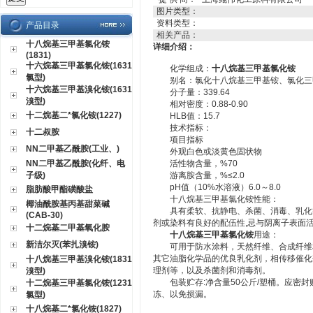
图片类型：
资料类型：
产品目录
相关产品：
十八烷基三甲基氯化铵
详细介绍：
(1831)
十六烷基三甲基氯化铵(1631
化学组成：
十八烷基三甲基氯化铵
氯型)
别名：氯化十八烷基三甲基铵、氯化三甲
十六烷基三甲基溴化铵(1631
分子量：339.64
溴型)
相对密度：0.88-0.90
十二烷基二*氯化铵(1227)
HLB值：15.7
技术指标：
十二叔胺
项目指标
NN二甲基乙酰胺(工业、)
外观白色或淡黄色固状物
NN二甲基乙酰胺(化纤、电
活性物含量，%70
子级)
游离胺含量，%≤2.0
pH值（10%水溶液）6.0～8.0
脂肪酸甲酯磺酸盐
十八烷基三甲基氯化铵性能：
椰油酰胺基丙基甜菜碱
具有柔软、抗静电、杀菌、消毒、乳化等
(CAB-30)
剂或染料有良好的配伍性,忌与阴离子表面
十二烷基二甲基氧化胺
十八烷基三甲基氯化铵
用途：
新洁尔灭(苯扎溴铵)
可用于防水涂料，天然纤维、合成纤维和
其它油脂化学品的优良乳化剂，相传移催化
十八烷基三甲基溴化铵(1831
理剂等，以及杀菌剂和消毒剂。
溴型)
包装贮存:净含量50公斤/塑桶。应密封
十二烷基三甲基氯化铵(1231
冻、以免损漏。
氯型)
十八烷基二*氯化铵(1827)