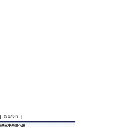
|
联系我们
|
烷基三甲基溴化铵