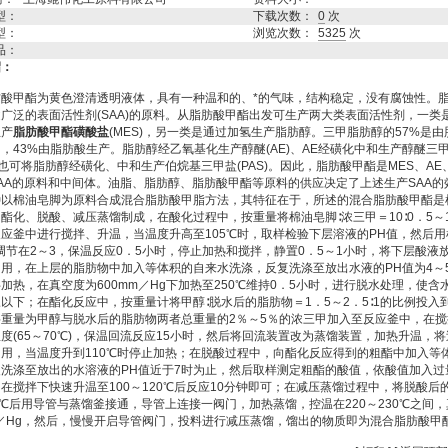
型：
下载次数：
0
次
型：
浏览次数：
5325
次
品：
绍：
甲酯为黄色澄清透明液体，具有一种温和的、*的气味，结构稳定，没有腐蚀性。
广泛的表面活性剂(SAA)的原料。从脂肪酸甲酯出发可生产两大类表面活性剂，一类
生产
脂肪酸甲酯磺酸盐
(MES)，另一类是通过加氢生产脂肪醇。三甲脂肪醇的57%是由
，43%由脂肪酸生产。脂肪醇经乙氧基化生产醇醚(AE)、AE经磺化中和生产醇醚三
)。也可将脂肪醇经磺化、中和生产伯烷基三甲盐(PAS)。因此，脂肪酸甲酯是MES、AE
SAA的原料和中间体。油脂、脂肪醇、脂肪酸甲酯等原料的供应决定了上述生产SAA的
棉油皂脚为原料合成混合脂肪酸甲脂方法，其特征在于，所述的混合脂肪酸甲酯是
酯化、脱酸、减压蒸馏制成，在酸化过程中，按重量将棉油皂脚∶浓三甲＝10∶0．5～
应釜中进行搅拌、升温，当温度升高至105℃时，取样检验下层溶液的PH值，然后用
调节在2～3，保温反应0．5小时，停止加热和搅拌，静置0．5～1小时，将下层酸液
用，在上层的脂肪物中加入等体积的自来水洗涤，反复洗涤至放出水液的PH值为4～
加热，在真空度为600mm／Hg下加热至250℃维持0．5小时，进行脱水处理，使含
以下；在酯化反应中，按重量计将甲醇∶脱水后的脂肪物＝1．5～2．5∶1的比例投入
重量为甲醇与脱水后的脂肪物两者总重量的2％～5％的浓三甲加入至反应釜中，在搅
度(65～70℃)，保温回流反应15小时，然后将回流装置改为蒸馏装置，加热升温，
用，当温度升到110℃时停止加热；在脱酸过程中，向酯化反应得到的粗酯中加入等
洗涤至放出的水溶液的PH值近于7时为止，然后取样测定粗酯的酸值，依酸值加入过
在搅拌下快速升温至100～120℃后反应10分钟即可；在减压蒸馏过程中，将脱酸后
0℃后用导管与蒸馏釜接通，导管上连接一阀门，加热蒸馏，控温在220～230℃之间
m／Hg，然后，慢慢开启导管阀门，投料进行减压蒸馏，馏出的物质即为混合脂肪酸甲