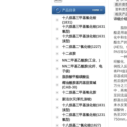
图片类
资料类
产品目录
相关产
十八烷基三甲基氯化铵
详细介
(1831)
十六烷基三甲基氯化铵(1631
脂肪酸
氯型)
酯是用途
十六烷基三甲基溴化铵(1631
化中和
溴型)
酯生产的
十二烷基二*氯化铵(1227)
(AES
PAS等
十二叔胺
一种以
NN二甲基乙酰胺(工业、)
经酸化、
NN二甲基乙酰胺(化纤、电
例投入反
子级)
将PH值
容器或回
脂肪酸甲酯磺酸盐
然后搅拌
椰油酰胺基丙基甜菜碱
万分之三
(CAB-30)
中，再将
十二烷基二甲基氧化胺
至回流温
新洁尔灭(苯扎溴铵)
醇蒸出回
来水反复
十八烷基三甲基溴化铵(1831
碳酸钠，
溴型)
热至20
十二烷基三甲基氯化铵(1231
750m
氯型)
十八烷基二*氯化铵(1827)