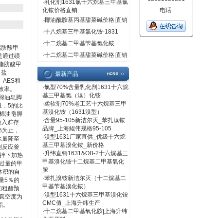
·
乳化剂1631氯十六烷基三甲基氯
化铵价格直销
电话:
·
椰油酰胺基丙基甜菜碱价格|直销
·
十八烷基三甲基氯化铵-1831
·
十二烷基二甲基苄基氯化铵
脂肪酸甲
·
十二烷基二甲基甜菜碱价格|直销
是通过磺
脂肪酸甲
甲盐
最新产品
、AES和
·
氯型70%含量乳化剂1631十六烷
效率。
基三甲基氯（溴）化铵
棉油皂脚
·
柔软剂70%老工艺十六烷基三甲
1．5的比
基溴化铵（1631溴型）
棉油皂脚
·
含量95-105新洁尔灭_苯扎溴铵
放入贮存
品牌_上海鲲伟规格95-105
5为止，
·
溴型1631厂家直供_优级十六烷
水量降至
基三甲基溴化铵_新价格
到反应釜
·
升纬直销1631&OB-2十六烷基三
拌下加热
甲基溴化铵十二烷基二甲基氧化
将过量的甲
胺
体积的自
·
苯扎溴铵新洁尔灭（十二烷基二
量5％的
甲基苄基溴化铵）
的粗酯预
·
溴型1631十六烷基三甲基溴化铵
，真空度为
CMC值_上海升纬生产
酯。
·
十二烷基二甲基氧化胺|上海升纬