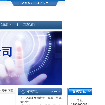
|
在线咨询
|
联系我们
> 资料下载
推荐产品
·
OB-2调理剂供应十二烷基二甲基
手机:
氧化胺
13901650891