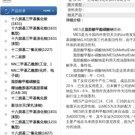
图片类型：
资料类型：
产品目录
相关产品：
十八烷基三甲基氯化铵
详细介绍：
(1831)
十六烷基三甲基氯化铵(1631
MES是
脂肪酸甲酯磺酸钠
简称。
氯型)
MES是当今国内外密切关注的zui有发
十六烷基三甲基溴化铵(1631
基磺酸钠(LAS)的第三代表面活性剂，由
溴型)
环保的表面活性剂。
十二烷基二*氯化铵(1227)
脂肪酸甲酯α-磺酸纳(MES)(MethylEsterSu
脂肪酸甲酯α-磺酸纳(MES)(MethylEsterSu
十二叔胺
脂肪酸酯α-磺酸钠是利用天然油脂制得
NN二甲基乙酰胺(工业、)
解率高，毒性低。
NN二甲基乙酰胺(化纤、电
脂肪酸甲酯α-磺酸钠(MES)是这类表面活
子级)
C18(硬脂酸)；R'：CH3。
除了反应过程中产生二钠盐，成品后加工
脂肪酸甲酯磺酸盐
20％，已失去实用意义。日本狮子公司的MES
椰油酰胺基丙基甜菜碱
钠盐为4～6％。除用作洗涤剂中作为活性
(CAB-30)
刷行业上作脱墨剂。
十二烷基二甲基氧化胺
MES产品中以C14、C16、C18的去
新洁尔灭(苯扎溴铵)
都显示出优异性能。以MES为主剂的配方，
MES的主要原料甲酯(ME)来自油脂，以
十八烷基三甲基溴化铵(1831
为8000万吨／年，其中豆油为2000万吨
溴型)
主要产地在马来西亚和印度尼西亚，因为产量
十二烷基三甲基氯化铵(1231
分的油源。
氯型)
十八烷基二*氯化铵(1827)