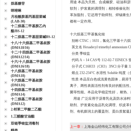
用途 本品为天然、合成橡胶、硅油和
烷基糖苷
软剂；护发素的调理剂；相转移催化剂
咪唑啉
革加脂剂，它还用于助焊剂、焊锡膏生
月桂酰胺基丙基甜菜碱
(LAB-30)
都有一定作用。
十二烷基二甲基胺乙内
酯/BS-12
十六烷基三甲基氯化铵
十二烷基二甲基甜菜碱BS-12
别称 CTAC；1631，氯化三甲基十六
十八/十六烷基二甲基叔胺
英文名 Hexadecyl trimethyl ammonium Ch
(DMA18/16)
十二/十四烷基二甲基叔胺
分类 季铵盐
(DMA12/14)
代码 A－14 CAS号 112-02-7 EINECS 登
十六/十八烷基二甲基叔胺
(DMA16/18)
分子式 C16H33（CH3）3NCl 分子量 320
十八烷基二甲基叔胺
熔点 232-234°C 水溶性 Soluble 纯度
(DMA18)
性质 本品呈白色或浅黄色固体，易溶
十六烷基二甲基叔胺
(DMA16)
离子、两性表面活性剂有良好的配伍性
十四烷基二甲基叔胺
菌等性能。本品化学稳定性好， 耐热
(DMA14)
用途 广泛应用于沥青乳化及防水涂料
十二烷基二甲基叔胺
(DMA12)
助剂、护发素化妆品乳化调理、织皮革
2.邻苯二甲酸二乙酯
剂、有机膨润土的覆盖剂、蛋白质絮凝
1.三醋酸甘油酯
双链季铵盐消毒剂
上一章：
上海金山经纬化工有限公司介
醇类