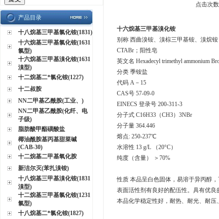
点击次数：
产品目录
十六烷基三甲基溴化铵
十八烷基三甲基氯化铵(1831)
别称 西曲溴铵、溴棕三甲基铵、溴烷铵，
十六烷基三甲基氯化铵(1631
CTABr；阳性皂
氯型)
十六烷基三甲基溴化铵(1631
英文名 Hexadecyl trimethyl ammonium Br
溴型)
分类 季铵盐
十二烷基二*氯化铵(1227)
代码 A－15
十二叔胺
CAS号 57-09-0
NN二甲基乙酰胺(工业、)
EINECS 登录号 200-311-3
NN二甲基乙酰胺(化纤、电
分子式 C16H33（CH3）3NBr
子级)
分子量 364.446
脂肪酸甲酯磺酸盐
熔点: 250-237℃
椰油酰胺基丙基甜菜碱
(CAB-30)
水溶性 13 g/L （20°C）
十二烷基二甲基氧化胺
纯度（含量） ＞70%
新洁尔灭(苯扎溴铵)
十八烷基三甲基溴化铵(1831
性质 本品呈白色固体，易溶于异丙醇，
溴型)
表面活性剂有良好的配伍性。具有优良
十二烷基三甲基氯化铵(1231
本品化学稳定性好，耐热、耐光、耐压
氯型)
十八烷基二*氯化铵(1827)