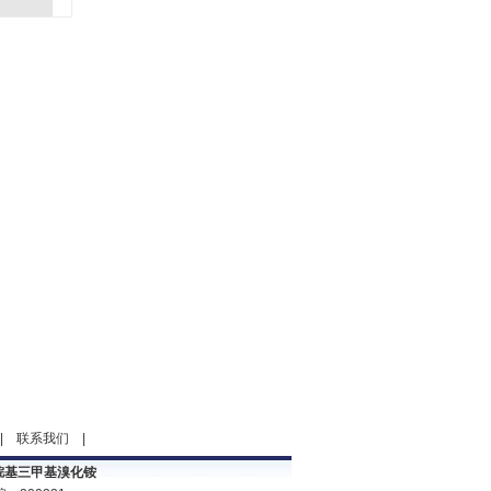
|
联系我们
|
烷基三甲基溴化铵