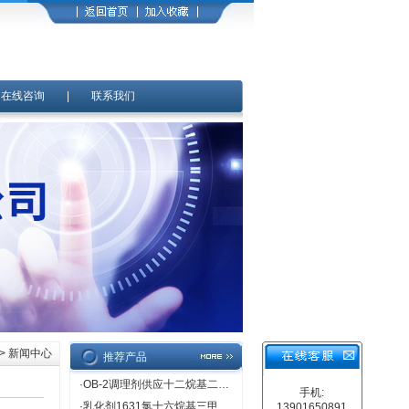
|
在线咨询
|
联系我们
> 新闻中心
推荐产品
·
OB-2调理剂供应十二烷基二甲基氧化胺
手机:
·
乳化剂1631氯十六烷基三甲基氯化铵价格直销
13901650891