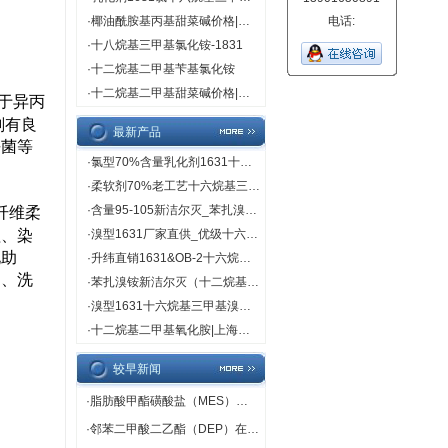
·
椰油酰胺基丙基甜菜碱价格|直销
电话:
·
十八烷基三甲基氯化铵-1831
·
十二烷基二甲基苄基氯化铵
·
十二烷基二甲基甜菜碱价格|直销
于异丙
剂有良
最新产品
杀菌等
·
氯型70%含量乳化剂1631十六烷基三甲基氯（溴）化铵
·
柔软剂70%老工艺十六烷基三甲基溴化铵（1631溴型）
·
含量95-105新洁尔灭_苯扎溴铵品牌_上海鲲伟规格95-105
纤维柔
理、染
·
溴型1631厂家直供_优级十六烷基三甲基溴化铵_新价格
化助
·
升纬直销1631&OB-2十六烷基三甲基溴化铵十二烷基二甲基氧化胺
剂、洗
·
苯扎溴铵新洁尔灭（十二烷基二甲基苄基溴化铵）
·
溴型1631十六烷基三甲基溴化铵CMC值_上海升纬生产
·
十二烷基二甲基氧化胺|上海升纬化工原料
较早新闻
·
脂肪酸甲酯磺酸盐（MES）在洗涤剂中的应用
·
邻苯二甲酸二乙酯（DEP）在包装也有应用