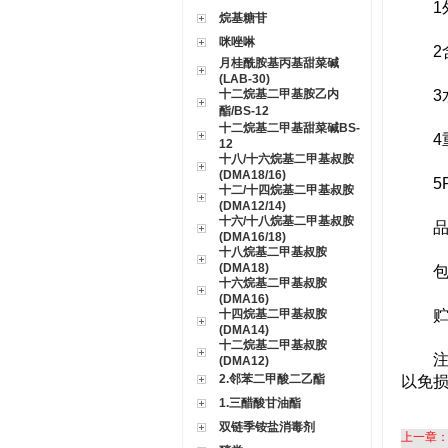
1外
烷基糖苷
咪唑啉
2含量
月桂酰胺基丙基甜菜碱
(LAB-30)
十二烷基二甲基胺乙内
3水分
酯/BS-12
十二烷基二甲基甜菜碱BS-
4重金
12
十八/十六烷基二甲基叔胺
(DMA18/16)
5PH
十二/十四烷基二甲基叔胺
(DMA12/14)
十六/十八烷基二甲基叔胺
品级医
(DMA16/18)
十八烷基二甲基叔胺
(DMA18)
包 装
十六烷基二甲基叔胺
(DMA16)
十四烷基二甲基叔胺
贮 存
(DMA14)
十二烷基二甲基叔胺
注 意
(DMA12)
2.邻苯二甲酸二乙酯
以免
1.三醋酸甘油酯
双链季铵盐消毒剂
上一章