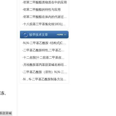
·
邻苯二甲酸酯类物质在中的应用
·
邻苯二甲酸酯的特性与应用
·
邻苯二甲酸酯在体内的代谢过程解析
·
十八烷基三甲基氯化铵1831|中文名称 |十八烷基三甲基氯化铵[1] 别名 1831 英文名称 Octadearyl dimethyl ammonium chloride 英文别名 n-Octadecyltrimethylammonium Chloride; trimethyloctadecylammonium chloride; Octadearyldimethylammonium chloride; Octadecyl Trimethyl Ammonium Chloride; O
较早技术文章
·
N,N-二甲基乙酰胺 -结构式|CAS|物化性质|化学名称|英文名称|分 子 式|结 构 式
·
二甲基乙酰胺特性,二甲基乙酰胺用途
·
十二叔胺[十二烷基二甲基叔胺]性质描述生产方法用途
·
月桂酰胺基丙基甜菜碱名称结构用途
·
二甲基乙酰胺（溶剂）N,N-二甲基乙酰胺制造的聚偏氟乙烯（PVDF）中空纤维膜及应用
·
N，N-二甲基乙酰胺制备方法性质用途
防冻、
基甜菜碱