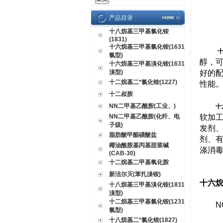
产品目录
十八烷基三甲基氯化铵
(1831)
十六烷基三甲基氯化铵(1631
氯型)
醇，可
十六烷基三甲基溴化铵(1631
溴型)
好的
十二烷基二*氯化铵(1227)
性能
十二叔胺
NN二甲基乙酰胺(工业、)
十
NN二甲基乙酰胺(化纤、电
软加
子级)
发剂
脂肪酸甲酯磺酸盐
剂、
椰油酰胺基丙基甜菜碱
涤消
(CAB-30)
十二烷基二甲基氧化胺
新洁尔灭(苯扎溴铵)
十六烷
十八烷基三甲基溴化铵(1831
溴型)
十二烷基三甲基氯化铵(1231
NO
氯型)
十八烷基二*氯化铵(1827)