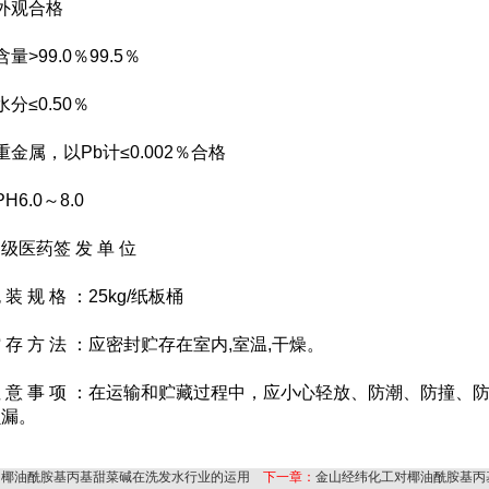
观合格
>99.0％99.5％
≤0.50％
属，以Pb计≤0.002％合格
6.0～8.0
药签 发 单 位
 规 格 ：25kg/纸板桶
 方 法 ：应密封贮存在室内,室温,干燥。
 事 项 ：在运输和贮藏过程中，应小心轻放、防潮、防撞、
损漏。
：
椰油酰胺基丙基甜菜碱在洗发水行业的运用
下一章：
金山经纬化工对椰油酰胺基丙