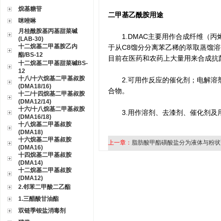
烷基糖苷
二甲基乙酰胺用途
咪唑啉
月桂酰胺基丙基甜菜碱
1.DMAC主要用作合成纤维（丙
(LAB-30)
十二烷基二甲基胺乙内
于从C8馏分分离苯乙稀的萃取蒸馏
酯/BS-12
目前在医药和农药上大量用来合成抗
十二烷基二甲基甜菜碱BS-
12
十八/十六烷基二甲基叔胺
2.可用作反应的催化剂；电解溶剂
(DMA18/16)
合物。
十二/十四烷基二甲基叔胺
(DMA12/14)
十六/十八烷基二甲基叔胺
3.用作溶剂、去漆剂、催化剂及
(DMA16/18)
十八烷基二甲基叔胺
(DMA18)
十六烷基二甲基叔胺
上一章：
脂肪酸甲酯磺酸盐分为液体与粉状
(DMA16)
十四烷基二甲基叔胺
(DMA14)
十二烷基二甲基叔胺
(DMA12)
2.邻苯二甲酸二乙酯
1.三醋酸甘油酯
双链季铵盐消毒剂