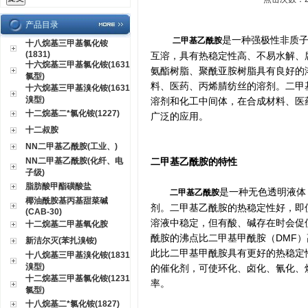
产品目录
是一种强极性非质子
二甲基乙酰胺
十八烷基三甲基氯化铵
(1831)
互溶，具有热稳定性高、不易水解、
十六烷基三甲基氯化铵(1631
氨酯树脂、聚酰亚胺树脂具有良好的
氯型)
料、医药、丙烯腈纺丝的溶剂。二甲
十六烷基三甲基溴化铵(1631
溴型)
溶剂和化工中间体，在合成材料、医
十二烷基二*氯化铵(1227)
广泛的应用。
十二叔胺
NN二甲基乙酰胺(工业、)
NN二甲基乙酰胺(化纤、电
二甲基乙酰胺的特性
子级)
脂肪酸甲酯磺酸盐
是一种无色透明液体
二甲基乙酰胺
椰油酰胺基丙基甜菜碱
剂。二甲基乙酰胺的热稳定性好，即
(CAB-30)
溶液中稳定，但有酸、碱存在时会促
十二烷基二甲基氧化胺
酰胺的沸点比二甲基甲酰胺（DMF）
新洁尔灭(苯扎溴铵)
此比二甲基甲酰胺具有更好的热稳定
十八烷基三甲基溴化铵(1831
溴型)
的催化剂，可使环化、卤化、氰化、
十二烷基三甲基氯化铵(1231
率。
氯型)
十八烷基二*氯化铵(1827)