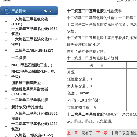
产品目录
十二烷基二甲基氧化胺
的性能资料
十二烷基二甲基氧化胺的性能：十二烷基二
十八烷基三甲基氯化铵
(1831)
十二烷基二甲基氧化胺洗涤性能优良，泡沫
十六烷基三甲基氯化铵(1631
软性。
氯型)
十二烷基二甲基氧化胺主要用于餐具洗涤剂
十六烷基三甲基溴化铵(1631
溴型)
能改善增稠剂的相容
十二烷基二*氯化铵(1227)
性和产品的整体稳定性。
十二叔胺
十二烷基二甲基氧化胺技术资料：
NN二甲基乙酰胺(工业、)
项
目
NN二甲基乙酰胺(化纤、电
外观
子级)
活性物含量，％
脂肪酸甲酯磺酸盐
游离胺含量，％
椰油酰胺基丙基甜菜碱
色度，
Hazen
(CAB-30)
十二烷基二甲基氧化胺
PH
值
（10
％水溶液
）
新洁尔灭(苯扎溴铵)
过氧化物含量，％
十八烷基三甲基溴化铵(1831
十二烷基二甲基氧化胺
包装贮存：净含量5
溴型)
放、防撞、防冻、以免损漏。
十二烷基三甲基氯化铵(1231
氯型)
上一章：
没有了
下一章：
非离子表面活性
十八烷基二*氯化铵(1827)