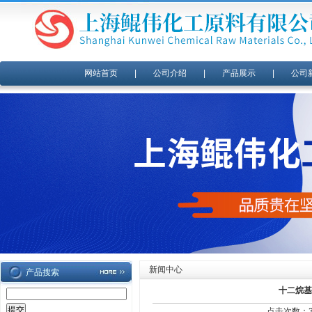
网站首页
|
公司介绍
|
产品展示
|
公司
新闻中心
产品搜索
十二烷基
点击次数：30