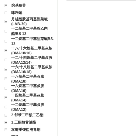
烷基糖苷
咪唑啉
月桂酰胺基丙基甜菜碱
(LAB-30)
十二烷基二甲基胺乙内
酯/BS-12
十二烷基二甲基甜菜碱BS-
12
十八/十六烷基二甲基叔胺
(DMA18/16)
十二/十四烷基二甲基叔胺
(DMA12/14)
十六/十八烷基二甲基叔胺
(DMA16/18)
十八烷基二甲基叔胺
(DMA18)
十六烷基二甲基叔胺
(DMA16)
十四烷基二甲基叔胺
(DMA14)
十二烷基二甲基叔胺
(DMA12)
2.邻苯二甲酸二乙酯
1.三醋酸甘油酯
双链季铵盐消毒剂