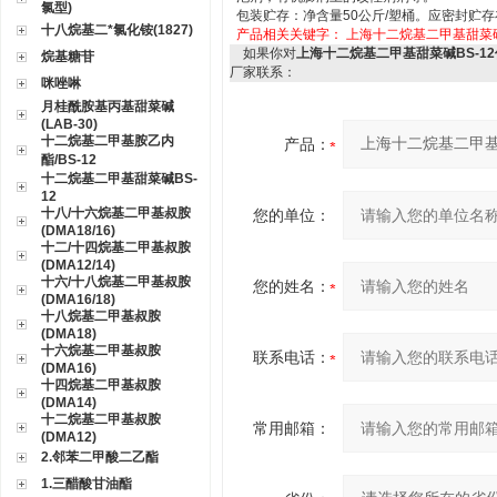
氯型)
包装贮存：净含量
50
公斤
/
塑桶。应密封贮存
十八烷基二*氯化铵(1827)
产品相关关键字：
上海十二烷基二甲基甜菜碱B
如果你对
上海十二烷基二甲基甜菜碱BS-12
烷基糖苷
厂家联系：
咪唑啉
月桂酰胺基丙基甜菜碱
(LAB-30)
十二烷基二甲基胺乙内
产品：
酯/BS-12
十二烷基二甲基甜菜碱BS-
12
十八/十六烷基二甲基叔胺
您的单位：
(DMA18/16)
十二/十四烷基二甲基叔胺
(DMA12/14)
十六/十八烷基二甲基叔胺
您的姓名：
(DMA16/18)
十八烷基二甲基叔胺
(DMA18)
十六烷基二甲基叔胺
联系电话：
(DMA16)
十四烷基二甲基叔胺
(DMA14)
十二烷基二甲基叔胺
常用邮箱：
(DMA12)
2.邻苯二甲酸二乙酯
1.三醋酸甘油酯