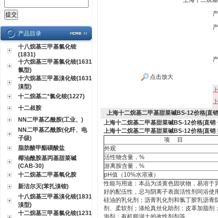
上海十二烷基
产品目录
十八烷基三甲基氯化铵
(1831)
十六烷基三甲基氯化铵(1631
氯型)
点击放大
十六烷基三甲基溴化铵(1631
溴型)
十二烷基二*氯化铵(1227)
十二叔胺
上海十二烷基二甲基甜菜碱BS-12价格|直
NN二甲基乙酰胺(工业、)
上海十二烷基二甲基甜菜碱BS-12价格|直销
NN二甲基乙酰胺(化纤、电
上海十二烷基二甲基甜菜碱BS-12价格|直销
子级)
项
目
脂肪酸甲酯磺酸盐
外观
活性物含量，
%
椰油酰胺基丙基甜菜碱
(CAB-30)
游离胺含量，
%
十二烷基二甲基氧化胺
pH
值
（10%
水溶液
）
性能与用途：本品为淡黄色固状物，易溶于
新洁尔灭(苯扎溴铵)
好的配伍性，忌与阴离子表面活性剂同浴使
十八烷基三甲基溴化铵(1831
硅油的乳化剂；沥青乳化剂和氯丁胶乳沥青
溴型)
剂、柔软剂；涤纶真丝化助剂；皮革加脂剂
十二烷基三甲基氯化铵(1231
泡剂；有机膨润土的改性剂剂等。