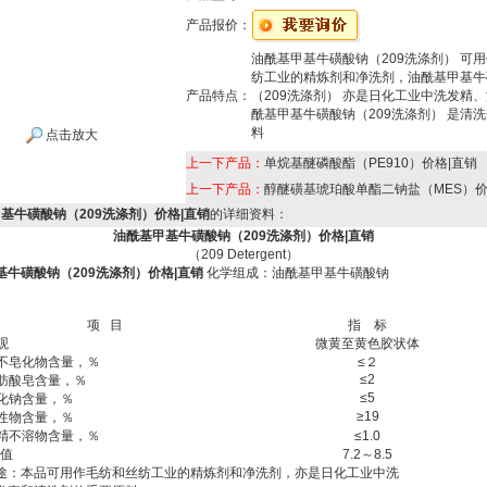
产品报价：
油酰基甲基牛磺酸钠（209洗涤剂） 可
纺工业的精炼剂和净洗剂，油酰基甲基牛
产品特点：
（209洗涤剂） 亦是日化工业中洗发精
酰基甲基牛磺酸钠（209洗涤剂） 是清
料
点击放大
上一下产品：
单烷基醚磷酸酯（PE910）价格|直销
上一下产品：
醇醚磺基琥珀酸单酯二钠盐（MES）价
基牛磺酸钠（209洗涤剂）价格|直销
的详细资料：
油酰基甲基牛磺酸钠（209洗涤剂）价格|直销
（
209 Detergent
）
基牛磺酸钠（209洗涤剂）价格|直销
化学组成：油酰基甲基牛磺酸钠
项
目
指
标
观
微黄至黄色胶状体
不皂化物含量，％
≤２
≤
2
肪酸皂含量，％
≤
5
化钠含量，％
≥
19
性物含量，％
精不溶物含量，％
≤
1.0
值
7.2
～
8.5
途：本品可用作毛纺和丝纺工业的精炼剂和净洗剂，亦是日化工业中洗