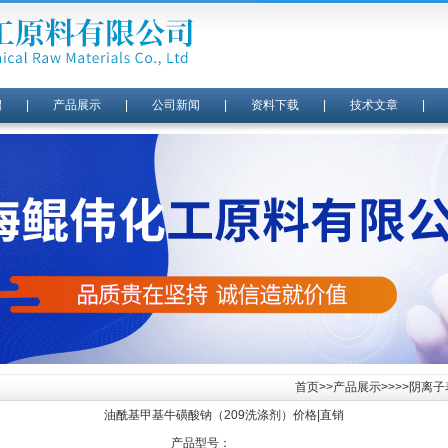
绍
|
产品展示
|
公司新闻
|
资料下载
|
技术文章
首页
>>
产品展示
>>>>阴离
油酰基甲基牛磺酸钠（209洗涤剂）价格|直销
产品型号：