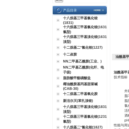
产品目录
十八烷基三甲基氯化铵
(1831)
十六烷基三甲基氯化铵(1631
氯型)
十六烷基三甲基溴化铵(1631
溴型)
十二烷基二*氯化铵(1227)
十二叔胺
油酰基甲
NN二甲基乙酰胺(工业、)
NN二甲基乙酰胺(化纤、电
子级)
油酰基甲
技术指标
脂肪酸甲酯磺酸盐
椰油酰胺基丙基甜菜碱
(CAB-30)
外
十二烷基二甲基氧化胺
脂
新洁尔灭(苯扎溴铵)
脂
氯
十八烷基三甲基溴化铵(1831
活
溴型)
酒
十二烷基三甲基氯化铵(1231
pH
氯型)
性能与用
十八烷基二*氯化铵(1827)