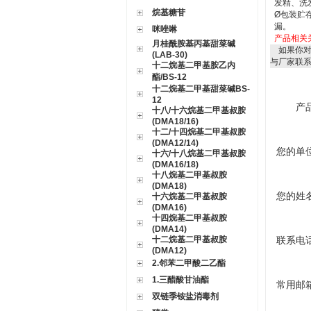
发精、洗
烷基糖苷
Ø
包装贮
漏。
咪唑啉
产品相关
月桂酰胺基丙基甜菜碱
如果你
(LAB-30)
与厂家联
十二烷基二甲基胺乙内
酯/BS-12
十二烷基二甲基甜菜碱BS-
12
产
十八/十六烷基二甲基叔胺
(DMA18/16)
十二/十四烷基二甲基叔胺
(DMA12/14)
您的单
十六/十八烷基二甲基叔胺
(DMA16/18)
十八烷基二甲基叔胺
(DMA18)
您的姓
十六烷基二甲基叔胺
(DMA16)
十四烷基二甲基叔胺
(DMA14)
十二烷基二甲基叔胺
联系电
(DMA12)
2.邻苯二甲酸二乙酯
1.三醋酸甘油酯
常用邮
双链季铵盐消毒剂