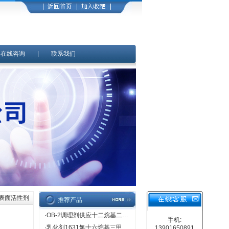
|
在线咨询
|
联系我们
子表面活性剂
推荐产品
·
OB-2调理剂供应十二烷基二甲基氧化胺
手机:
·
乳化剂1631氯十六烷基三甲基氯化铵价格直销
13901650891