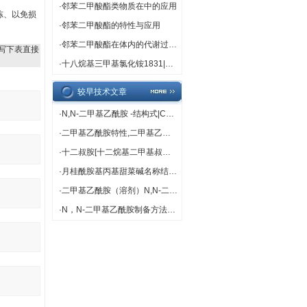
·
邻苯二甲酸酯类物质在中的应用
冻、以免损
·
邻苯二甲酸酯的特性与应用
·
邻苯二甲酸酯在体内的代谢过程解析
写下表直接
·
十八烷基三甲基氯化铵1831|中文名称 |十八烷基三甲基氯化铵[1] 别名 1831 英文名称 Octadearyl dimethyl ammonium chloride 英文别名 n-Octadecyltrimethylammonium Chloride; trimethyloctadecylammonium chloride; Octadearyldimethylammonium chloride; Octadecyl Trimethyl Ammonium Chloride; O
较早技术文章
·
N,N-二甲基乙酰胺 -结构式|CAS|物化性质|化学名称|英文名称|分 子 式|结 构 式
·
二甲基乙酰胺特性,二甲基乙酰胺用途
·
十二叔胺[十二烷基二甲基叔胺]性质描述生产方法用途
·
月桂酰胺基丙基甜菜碱名称结构用途
·
二甲基乙酰胺（溶剂）N,N-二甲基乙酰胺制造的聚偏氟乙烯（PVDF）中空纤维膜及应用
·
N，N-二甲基乙酰胺制备方法性质用途