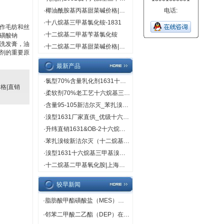
·
椰油酰胺基丙基甜菜碱价格|直销
电话:
·
十八烷基三甲基氯化铵-1831
用作毛纺和丝
·
十二烷基二甲基苄基氯化铵
磺酸钠
、洗发膏，油
·
十二烷基二甲基甜菜碱价格|直销
洗剂的重要原
最新产品
·
氯型70%含量乳化剂1631十六烷基三甲基氯（溴）化铵
格|直销
·
柔软剂70%老工艺十六烷基三甲基溴化铵（1631溴型）
·
含量95-105新洁尔灭_苯扎溴铵品牌_上海鲲伟规格95-105
·
溴型1631厂家直供_优级十六烷基三甲基溴化铵_新价格
·
升纬直销1631&OB-2十六烷基三甲基溴化铵十二烷基二甲基氧化胺
·
苯扎溴铵新洁尔灭（十二烷基二甲基苄基溴化铵）
·
溴型1631十六烷基三甲基溴化铵CMC值_上海升纬生产
·
十二烷基二甲基氧化胺|上海升纬化工原料
较早新闻
·
脂肪酸甲酯磺酸盐（MES）在洗涤剂中的应用
·
邻苯二甲酸二乙酯（DEP）在包装也有应用