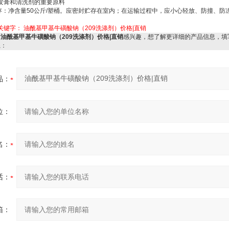
发膏和清洗剂的重要原料
存：净含量
50
公斤
/
塑桶。应密封贮存在室内；在运输过程中，应小心轻放、防撞、防
关键字：
油酰基甲基牛磺酸钠（209洗涤剂）价格|直销
对
油酰基甲基牛磺酸钠（209洗涤剂）价格|直销
感兴趣，想了解更详细的产品信息，填
系：
品：
位：
名：
话：
箱：