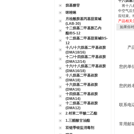
十八烷基
烷基糖苷
将十八叔
中空气后
咪唑啉
应结束。
月桂酰胺基丙基甜菜碱
产品相关
(LAB-30)
如果你
十二烷基二甲基胺乙内
酯/BS-12
十二烷基二甲基甜菜碱BS-
12
产
十八/十六烷基二甲基叔胺
(DMA18/16)
十二/十四烷基二甲基叔胺
(DMA12/14)
十六/十八烷基二甲基叔胺
您的单
(DMA16/18)
十八烷基二甲基叔胺
(DMA18)
十六烷基二甲基叔胺
您的姓
(DMA16)
十四烷基二甲基叔胺
(DMA14)
十二烷基二甲基叔胺
联系电
(DMA12)
2.邻苯二甲酸二乙酯
1.三醋酸甘油酯
常用邮
双链季铵盐消毒剂