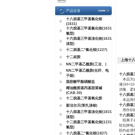
产品目录
十八烷基三甲基氯化铵
(1831)
十六烷基三甲基氯化铵(1631
氯型)
十六烷基三甲基溴化铵(1631
溴型)
十二烷基二*氯化铵(1227)
十二叔胺
上海十
NN二甲基乙酰胺(工业、)
NN二甲基乙酰胺(化纤、电
十八烷基
子级)
本品为浅黄
脂肪酸甲酯磺酸盐
液)34×
椰油酰胺基丙基甜菜碱
消毒、柔
(CAB-30)
十八烷基
十二烷基二甲基氧化胺
本品用作
十八烷基
新洁尔灭(苯扎溴铵)
用作织物
十八烷基三甲基溴化铵(1831
十八烷基
溴型)
阳离子表
十二烷基三甲基氯化铵(1231
软抗静电
氯型)
防灼处理
十八烷基二*氯化铵(1827)