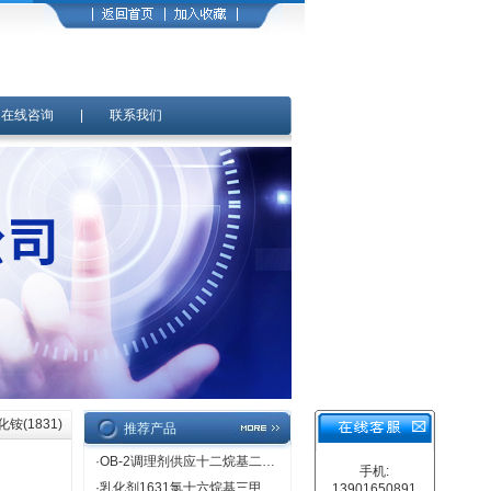
|
在线咨询
|
联系我们
铵(1831)
推荐产品
·
OB-2调理剂供应十二烷基二甲基氧化胺
手机:
·
乳化剂1631氯十六烷基三甲基氯化铵价格直销
13901650891