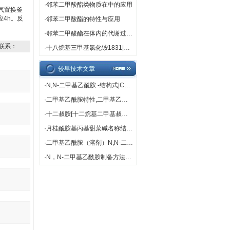
·
邻苯二甲酸酯类物质在中的应用
气置换釜
应4h。反
·
邻苯二甲酸酯的特性与应用
·
邻苯二甲酸酯在体内的代谢过程解析
联系：
·
十八烷基三甲基氯化铵1831|中文名称 |十八烷基三甲基氯化铵[1] 别名 1831 英文名称 Octadearyl dimethyl ammonium chloride 英文别名 n-Octadecyltrimethylammonium Chloride; trimethyloctadecylammonium chloride; Octadearyldimethylammonium chloride; Octadecyl Trimethyl Ammonium Chloride; O
较早技术文章
·
N,N-二甲基乙酰胺 -结构式|CAS|物化性质|化学名称|英文名称|分 子 式|结 构 式
·
二甲基乙酰胺特性,二甲基乙酰胺用途
·
十二叔胺[十二烷基二甲基叔胺]性质描述生产方法用途
·
月桂酰胺基丙基甜菜碱名称结构用途
·
二甲基乙酰胺（溶剂）N,N-二甲基乙酰胺制造的聚偏氟乙烯（PVDF）中空纤维膜及应用
·
N，N-二甲基乙酰胺制备方法性质用途