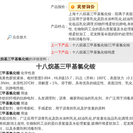
产品报价：
上海十八烷基三甲基氯化铵：阳离子表面
泛应用于沥青乳化及防水涂料乳化,硅油乳
化妆品乳化调理,织物纤维柔软抗静电,有
产品特点：
性, 生物制药工业的蛋白质絮凝及水处理
维柔软加工，尼龙降落伞面的防灼处理剂
点击放大
剂和消毒剂等。
上一下产品：
十八烷基三甲基氯化铵/三甲基氯化铵
上一下产品：
十八烷基三甲基氯化铵纯度
八烷基三甲基氯化铵
的详细资料：
十八烷基三甲基氯化铵
三甲基氯化铵
化学性质
色胶状液体。相对密度0.884，HLB值15.7，闪点（开杯）180℃，表面张力（0.
10-3N/m。水溶性20℃时，溶解度＜1%。溶于醇。具有优良的稳定性、表面活性、乳
软、抗静电性能。
三甲基氯化铵
用途
纺织纤维的抗静电剂，头发调理剂，沥青、橡胶和硅油的乳化剂。并广泛用于消毒
三甲基氯化铵
用途
柔软剂，使纤维膨松、手感柔软，用于沥青的乳化及护发素的原料
三甲基氯化铵
用途
面活性剂，广泛应用于沥青乳化及防水涂料乳化,硅油乳化,护发素化妆品乳化调理,
,有机膨润土改性, 生物制药工业的蛋白质絮凝及水处理絮凝,玻璃纤维柔软加工，尼龙
剂，以及杀菌剂和消毒剂等。