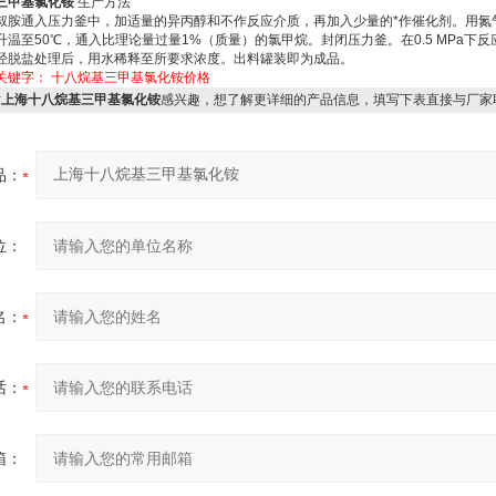
三甲基氯化铵
生产方法
胺通入压力釜中，加适量的异丙醇和不作反应介质，再加入少量的*作催化剂。用氮
升温至50℃，通入比理论量过量1%（质量）的氯甲烷。封闭压力釜。在0.5 MPa下反
经脱盐处理后，用水稀释至所要求浓度。出料罐装即为成品。
关键字：
十八烷基三甲基氯化铵价格
对
上海十八烷基三甲基氯化铵
感兴趣，想了解更详细的产品信息，填写下表直接与厂家
品：
位：
名：
话：
箱：