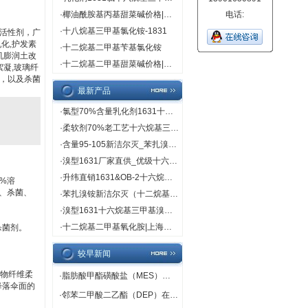
·
椰油酰胺基丙基甜菜碱价格|直销
电话:
·
十八烷基三甲基氯化铵-1831
活性剂，广
化,护发素
·
十二烷基二甲基苄基氯化铵
机膨润土改
·
十二烷基二甲基甜菜碱价格|直销
絮凝,玻璃纤
，以及杀菌
最新产品
·
氯型70%含量乳化剂1631十六烷基三甲基氯（溴）化铵
·
柔软剂70%老工艺十六烷基三甲基溴化铵（1631溴型）
·
含量95-105新洁尔灭_苯扎溴铵品牌_上海鲲伟规格95-105
·
溴型1631厂家直供_优级十六烷基三甲基溴化铵_新价格
·
升纬直销1631&OB-2十六烷基三甲基溴化铵十二烷基二甲基氧化胺
1%溶
化、杀菌、
·
苯扎溴铵新洁尔灭（十二烷基二甲基苄基溴化铵）
·
溴型1631十六烷基三甲基溴化铵CMC值_上海升纬生产
·
十二烷基二甲基氧化胺|上海升纬化工原料
杀菌剂。
较早新闻
织物纤维柔
·
脂肪酸甲酯磺酸盐（MES）在洗涤剂中的应用
降落伞面的
·
邻苯二甲酸二乙酯（DEP）在包装也有应用