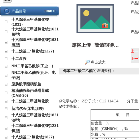
产品
产品目录
产品
十八烷基三甲基氯化铵
(1831)
十六烷基三甲基氯化铵(1631
产品
氯型)
十六烷基三甲基溴化铵(1631
溴型)
十二烷基二*氯化铵(1227)
上一
十二叔胺
上一
点击放大
NN二甲基乙酰胺(工业、)
邻苯二甲酸二乙酯
的详细资料：
NN二甲基乙酰胺(化纤、电
子级)
脂肪酸甲酯磺酸盐
椰油酰胺基丙基甜菜碱
(CAB-30)
十二烷基二甲基氧化胺
Ø
化学名称：
Ø
分子式：
C12H14O4
分子量
Ø
技术指标：
新洁尔灭(苯扎溴铵)
项
目
十八烷基三甲基溴化铵(1831
溴型)
酯含量，
%
十二烷基三甲基氯化铵(1231
酸度（
C8H6O4
），
%
氯型)
水份，
%
十八烷基二*氯化铵(1827)