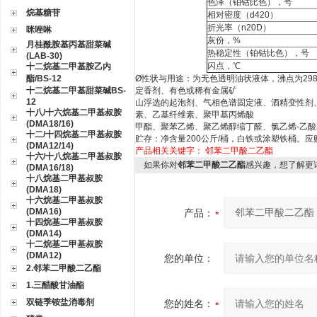
色泽（铂钴比色），号
烷基糖苷
相对密度（
d420
）
折光率
（n20D）
咪唑啉
灰份，
%
月桂酰胺基丙基甜菜碱
热稳定性（铂钴比色），号
(LAB-30)
闪点，℃
十二烷基二甲基胺乙内
酯/BS-12
Ø
性状与用途：为无色透明油状液体，沸点为
29
十二烷基二甲基甜菜碱BS-
定香剂、有色或稀有金属矿
12
山浮选的起泡剂、气相色谱固定液、酒精变性剂
十八/十六烷基二甲基叔胺
素、乙基纤维素、聚甲基丙烯酸
(DMA18/16)
甲酯、聚苯乙烯、聚乙烯醇缩丁醛、氯乙烯
-
乙酸
十二/十四烷基二甲基叔胺
贮存：净含量
200
公斤
/
桶，白铁或涂塑铁桶。应
(DMA12/14)
产品相关关键字：
邻苯二甲酸二乙酯
十六/十八烷基二甲基叔胺
如果你对
邻苯二甲酸二乙酯
感兴趣，想了解更
(DMA16/18)
十八烷基二甲基叔胺
(DMA18)
十六烷基二甲基叔胺
(DMA16)
产品：
十四烷基二甲基叔胺
(DMA14)
十二烷基二甲基叔胺
(DMA12)
您的单位：
2.邻苯二甲酸二乙酯
1.三醋酸甘油酯
双链季铵盐消毒剂
您的姓名：