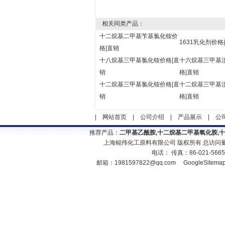
相关同类产品：
十二烷基二甲基苄基氯化铵价
1631乳化剂价格
格|直销
十八烷基三甲基氯化铵价格|直
十六烷基三甲基
销
格|直销
十二烷基三甲基氯化铵价格|直
十二烷基三甲基
销
格|直销
|
网站首页
|
公司介绍
|
产品展示
|
公
推荐产品：
二甲基乙酰胺,十二烷基二甲基氧化胺,
上海鲲伟化工原料有限公司 版权所有 总访问
电话： 传真：86-021-566
邮箱：
1981597822@qq.com
GoogleSitema