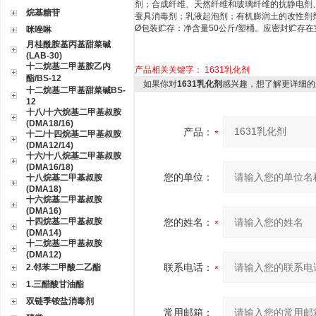
剂；合成纤维、天然纤维和玻璃纤维的抗静电剂
烷基糖苷
蚕具消毒剂；乳液起泡剂；有机膨润土的改性剂
Ø
包装贮存：净含量
50
公斤
/
塑桶。应密封贮存在
咪唑啉
月桂酰胺基丙基甜菜碱
(LAB-30)
十二烷基二甲基胺乙内
产品相关关键字：
1631乳化剂
酯/BS-12
如果你对
1631乳化剂
感兴趣，想了解更详细的
十二烷基二甲基甜菜碱BS-
12
十八/十六烷基二甲基叔胺
(DMA18/16)
产品：
十二/十四烷基二甲基叔胺
(DMA12/14)
十六/十八烷基二甲基叔胺
(DMA16/18)
您的单位：
十八烷基二甲基叔胺
(DMA18)
十六烷基二甲基叔胺
(DMA16)
十四烷基二甲基叔胺
您的姓名：
(DMA14)
十二烷基二甲基叔胺
(DMA12)
联系电话：
2.邻苯二甲酸二乙酯
1.三醋酸甘油酯
双链季铵盐消毒剂
常用邮箱：