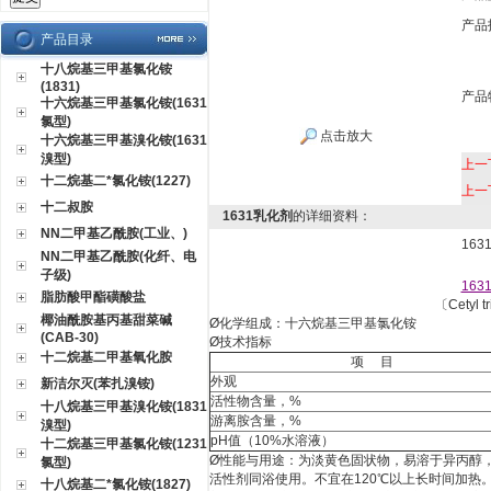
产品
产品目录
十八烷基三甲基氯化铵
(1831)
产品
十六烷基三甲基氯化铵(1631
氯型)
点击放大
十六烷基三甲基溴化铵(1631
溴型)
上一
十二烷基二*氯化铵(1227)
上一
十二叔胺
1631乳化剂
的详细资料：
NN二甲基乙酰胺(工业、)
16
NN二甲基乙酰胺(化纤、电
子级)
163
脂肪酸甲酯磺酸盐
〔
Cetyl 
椰油酰胺基丙基甜菜碱
Ø
化学组成：十六烷基三甲基氯化铵
(CAB-30)
Ø
技术指标
十二烷基二甲基氧化胺
项
目
外观
新洁尔灭(苯扎溴铵)
活性物含量，
%
十八烷基三甲基溴化铵(1831
游离胺含量，
%
溴型)
pH
值
（10%
水溶液
）
十二烷基三甲基氯化铵(1231
Ø
性能与用途：为淡黄色固状物，易溶于异丙醇
氯型)
活性剂同浴使用。不宜在
120
℃以上长时间加热
十八烷基二*氯化铵(1827)