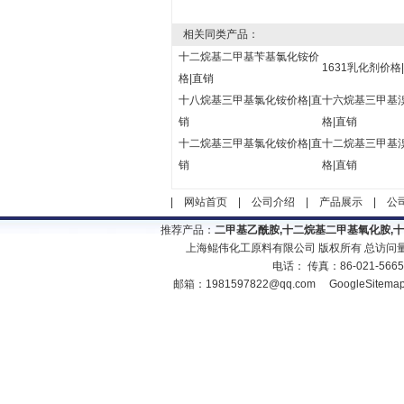
相关同类产品：
十二烷基二甲基苄基氯化铵价
1631乳化剂价格
格|直销
十八烷基三甲基氯化铵价格|直
十六烷基三甲基
销
格|直销
十二烷基三甲基氯化铵价格|直
十二烷基三甲基
销
格|直销
|
网站首页
|
公司介绍
|
产品展示
|
公
推荐产品：
二甲基乙酰胺,十二烷基二甲基氧化胺,
上海鲲伟化工原料有限公司 版权所有 总访问
电话： 传真：86-021-566
邮箱：
1981597822@qq.com
GoogleSitema