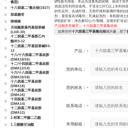
Ø
性能与用途：本品为淡黄色固状物，易溶于异
氯型)
表面活性剂同浴使用。不宜在
120
℃以上长时间
十八烷基二*氯化铵(1827)
的乳化剂；合成纤维、天然纤维和玻璃纤维的抗
烷基糖苷
剂；蚕室蚕具消毒剂；乳液起泡剂；有机膨润土
Ø
包装贮存：净含量
50
公斤
/
塑桶。应密封贮存在
咪唑啉
产品相关关键字：
十六烷基三甲基氯化铵
月桂酰胺基丙基甜菜碱
如果你对
十六烷基三甲基氯化铵
感兴趣，想了
(LAB-30)
十二烷基二甲基胺乙内
酯/BS-12
十二烷基二甲基甜菜碱BS-
12
产品：
十八/十六烷基二甲基叔胺
(DMA18/16)
十二/十四烷基二甲基叔胺
(DMA12/14)
您的单位：
十六/十八烷基二甲基叔胺
(DMA16/18)
十八烷基二甲基叔胺
(DMA18)
您的姓名：
十六烷基二甲基叔胺
(DMA16)
十四烷基二甲基叔胺
(DMA14)
联系电话：
十二烷基二甲基叔胺
(DMA12)
2.邻苯二甲酸二乙酯
常用邮箱：
1.三醋酸甘油酯