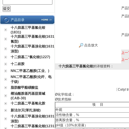
产品
产品
产品目录
十八烷基三甲基氯化铵
(1831)
产品
十六烷基三甲基氯化铵(1631
氯型)
点击放大
十六烷基三甲基溴化铵(1631
溴型)
上一
十二烷基二*氯化铵(1227)
上一
十二叔胺
十六烷基三甲基氯化铵
的详细资料：
NN二甲基乙酰胺(工业、)
NN二甲基乙酰胺(化纤、电
子级)
脂肪酸甲酯磺酸盐
〔
Cetyl 
椰油酰胺基丙基甜菜碱
Ø
化学组成：
(CAB-30)
Ø
技术指标
十二烷基二甲基氧化胺
项
目
外观
新洁尔灭(苯扎溴铵)
活性物含量，
%
十八烷基三甲基溴化铵(1831
游离胺含量，
%
溴型)
pH
值
（10%
水溶液
）
十二烷基三甲基氯化铵(1231