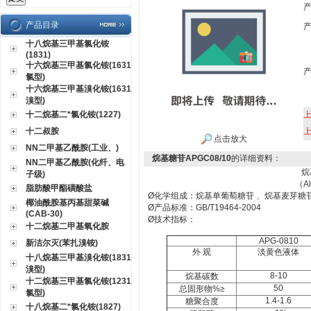
产品目录
十八烷基三甲基氯化铵
(1831)
十六烷基三甲基氯化铵(1631
氯型)
十六烷基三甲基溴化铵(1631
溴型)
十二烷基二*氯化铵(1227)
十二叔胺
点击放大
NN二甲基乙酰胺(工业、)
烷基糖苷APGC08/10
的详细资料：
NN二甲基乙酰胺(化纤、电
烷
子级)
（
A
脂肪酸甲酯磺酸盐
Ø
化学组成：烷基单葡萄糖苷 、烷基麦芽糖
椰油酰胺基丙基甜菜碱
Ø
产品标准：
GB/T19464-2004
(CAB-30)
Ø
技术指标：
十二烷基二甲基氧化胺
APG-0810
新洁尔灭(苯扎溴铵)
外 观
淡黄色液体
十八烷基三甲基溴化铵(1831
溴型)
8-10
烷基碳数
十二烷基三甲基氯化铵(1231
50
总固形物
%
≥
氯型)
1.4-1.6
糖聚合度
十八烷基二*氯化铵(1827)