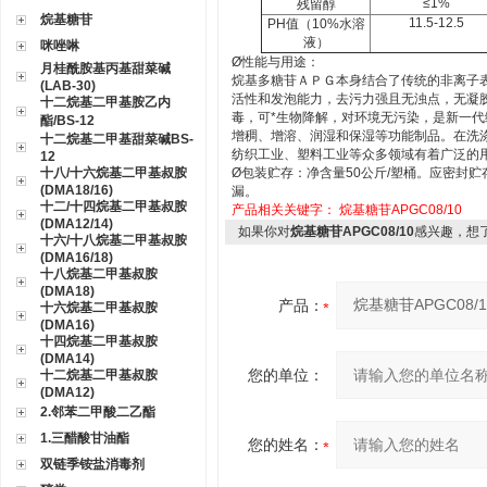
≤
1%
残留醇
烷基糖苷
11.5-12.5
PH
值（
10%
水溶
液）
咪唑啉
Ø
性能与用途：
月桂酰胺基丙基甜菜碱
烷基多糖苷ＡＰＧ本身结合了传统的非离子
(LAB-30)
活性和发泡能力，去污力强且无浊点，无凝
十二烷基二甲基胺乙内
毒，可*生物降解，对环境无污染，是新一
酯/BS-12
增稠、增溶、润湿和保湿等功能制品。在洗
十二烷基二甲基甜菜碱BS-
纺织工业、塑料工业等众多领域有着广泛的
12
十八/十六烷基二甲基叔胺
Ø
包装贮存：净含量
50
公斤
/
塑桶。应密封贮
(DMA18/16)
漏。
十二/十四烷基二甲基叔胺
产品相关关键字：
烷基糖苷APGC08/10
(DMA12/14)
如果你对
烷基糖苷APGC08/10
感兴趣，想
十六/十八烷基二甲基叔胺
(DMA16/18)
十八烷基二甲基叔胺
(DMA18)
产品：
十六烷基二甲基叔胺
(DMA16)
十四烷基二甲基叔胺
(DMA14)
您的单位：
十二烷基二甲基叔胺
(DMA12)
2.邻苯二甲酸二乙酯
1.三醋酸甘油酯
您的姓名：
双链季铵盐消毒剂