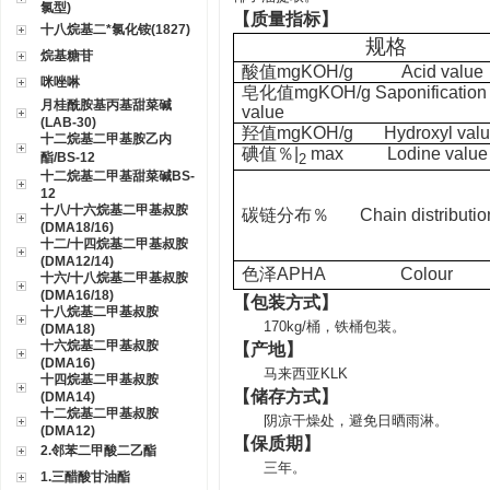
氯型)
【质量指标】
十八烷基二*氯化铵(1827)
规格
烷基糖苷
酸值
mgKOH/g Acid value
咪唑啉
皂化值
mgKOH/g Saponification
月桂酰胺基丙基甜菜碱
value
(LAB-30)
羟值
mgKOH/g Hydroxyl valu
十二烷基二甲基胺乙内
碘值％
|
max Lodine value
酯/BS-12
2
十二烷基二甲基甜菜碱BS-
12
十八/十六烷基二甲基叔胺
碳链分布％
Chain distributio
(DMA18/16)
十二/十四烷基二甲基叔胺
(DMA12/14)
色泽
APHA Colour
十六/十八烷基二甲基叔胺
(DMA16/18)
【包装方式】
十八烷基二甲基叔胺
170kg/
桶，铁桶包装。
(DMA18)
十六烷基二甲基叔胺
【产地】
(DMA16)
马来西亚KLK
十四烷基二甲基叔胺
【储存方式】
(DMA14)
十二烷基二甲基叔胺
阴凉干燥处，避免日晒雨淋。
(DMA12)
【保质期】
2.邻苯二甲酸二乙酯
三年。
1.三醋酸甘油酯