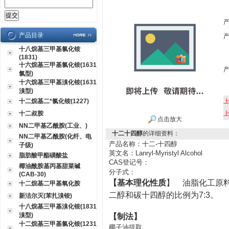
产品目录
十八烷基三甲基氯化铵
(1831)
十六烷基三甲基氯化铵(1631
氯型)
十六烷基三甲基溴化铵(1631
溴型)
十二烷基二*氯化铵(1227)
十二叔胺
点击放大
NN二甲基乙酰胺(工业、)
十二十四醇
的详细资料：
NN二甲基乙酰胺(化纤、电
产品名称：十二-十四醇
子级)
英文名：
Lanryl-Myristyl Alcohol
脂肪酸甲酯磺酸盐
CAS
登记号：
椰油酰胺基丙基甜菜碱
分子式：
(CAB-30)
【基本理化性质
】 油脂化工原
十二烷基二甲基氧化胺
二醇和碳十四醇的比例为7:3
新洁尔灭(苯扎溴铵)
十八烷基三甲基溴化铵(1831
溴型)
【制法】
十二烷基三甲基氯化铵(1231
椰子油提取。