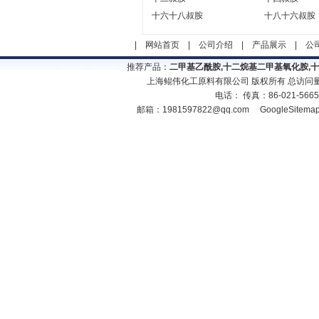
十六十八叔胺
十八十六叔胺
|
网站首页
|
公司介绍
|
产品展示
|
公
推荐产品：
二甲基乙酰胺,十二烷基二甲基氧化胺,
上海鲲伟化工原料有限公司 版权所有 总访问
电话： 传真：86-021-566
邮箱：
1981597822@qq.com
GoogleSitema