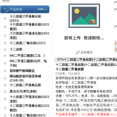
产品目录
十八烷基三甲基氯化铵
(1831)
十六烷基三甲基氯化铵(1631
氯型)
十六烷基三甲基溴化铵(1631
溴型)
十二烷基二*氯化铵(1227)
十二叔胺
点击放大
NN二甲基乙酰胺(工业、)
97%十二烷基二甲基叔胺|十二叔胺|二甲基叔
NN二甲基乙酰胺(化纤、电
十二烷基二甲基叔胺|十二叔胺|二甲基叔胺|1
子级)
十二烷基二甲基叔胺
脂肪酸甲酯磺酸盐
CAS
号：112-18-5
椰油酰胺基丙基甜菜碱
采用环路反应装置由十二醇一步法催化胺化
(CAB-30)
化学组成：十二烷基二甲基胺
十二烷基二甲基氧化胺
性状：无色至微黄透明液体
新洁尔灭(苯扎溴铵)
溶解性：不溶于水，溶于醇醚等有机溶剂
含量： 95% 97%；
色泽：30；
叔胺胺值：250
十八烷基三甲基溴化铵(1831
用途:
十二烷基二甲基叔胺与氯乙酸钠反
溴型)
基二甲基氧化胺；与氯化苄反应制成十二
十二烷基三甲基氯化铵(1231
包装贮存:
净含量160公斤/铁桶或塑桶。
氯型)
产品相关关键字：
十二烷基二甲基叔胺
十二
十八烷基二*氯化铵(1827)