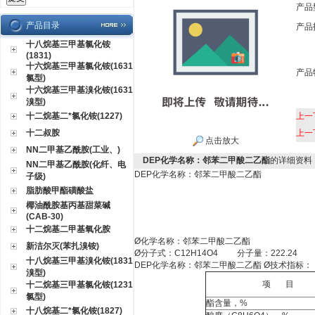
产品
产品目录
产品
十八烷基三甲基氯化铵
(1831)
十六烷基三甲基氯化铵(1631
产品
氯型)
十六烷基三甲基溴化铵(1631
溴型)
十二烷基二*氯化铵(1227)
上一
十二叔胺
上一
点击放大
NN二甲基乙酰胺(工业、)
DEP化学名称：邻苯二甲酸二乙酯
的详细资料
NN二甲基乙酰胺(化纤、电
DEP化学名称：邻苯二甲酸二乙酯
子级)
脂肪酸甲酯磺酸盐
椰油酰胺基丙基甜菜碱
(CAB-30)
十二烷基二甲基氧化胺
Ø
化学名称：邻苯二甲酸二乙酯
新洁尔灭(苯扎溴铵)
Ø
分子式：
C12H14O4
分子量：
222.24
十八烷基三甲基溴化铵(1831
DEP化学名称：邻苯二甲酸二乙酯 Ø
技术指标：
溴型)
项
目
十二烷基三甲基氯化铵(1231
氯型)
酯含量，
%
十八烷基二*氯化铵(1827)