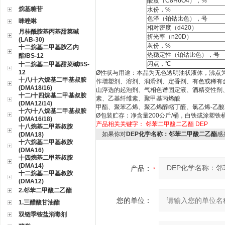
酸度（
C8H6O4
），
%
烷基糖苷
水份，
%
色泽（铂钴比色），号
咪唑啉
相对密度（
d420
）
月桂酰胺基丙基甜菜碱
折光率
（n20D）
(LAB-30)
灰份，
%
十二烷基二甲基胺乙内
热稳定性（铂钴比色），号
酯/BS-12
闪点，℃
十二烷基二甲基甜菜碱BS-
12
Ø
性状与用途：本品为无色透明油状液体，沸点
十八/十六烷基二甲基叔胺
作增塑剂、溶剂、润滑剂、定香剂、有色或稀有
(DMA18/16)
山浮选的起泡剂、气相色谱固定液、酒精变性剂
十二/十四烷基二甲基叔胺
素、乙基纤维素、聚甲基丙烯酸
(DMA12/14)
甲酯、聚苯乙烯、聚乙烯醇缩丁醛、氯乙烯
-
乙酸
十六/十八烷基二甲基叔胺
Ø
包装贮存：净含量
200
公斤
/
桶，白铁或涂塑铁
(DMA16/18)
产品相关关键字：
邻苯二甲酸二乙酯
DEP
十八烷基二甲基叔胺
如果你对
DEP化学名称：邻苯二甲酸二乙酯
感
(DMA18)
十六烷基二甲基叔胺
(DMA16)
十四烷基二甲基叔胺
(DMA14)
产品：
十二烷基二甲基叔胺
(DMA12)
2.邻苯二甲酸二乙酯
您的单位：
1.三醋酸甘油酯
双链季铵盐消毒剂