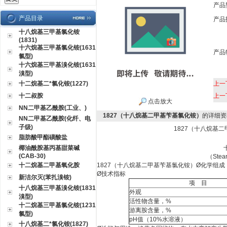
产品
产品目录
产品
十八烷基三甲基氯化铵
(1831)
十六烷基三甲基氯化铵(1631
产品
氯型)
十六烷基三甲基溴化铵(1631
溴型)
十二烷基二*氯化铵(1227)
上一
十二叔胺
上一
点击放大
NN二甲基乙酰胺(工业、)
1827（十八烷基二甲基苄基氯化铵）
的详细资
NN二甲基乙酰胺(化纤、电
子级)
1827（十八烷基
脂肪酸甲酯磺酸盐
椰油酰胺基丙基甜菜碱
(CAB-30)
（
Stea
十二烷基二甲基氧化胺
1827（十八烷基二甲基苄基氯化铵）Ø
化学组成
Ø
技术指标
新洁尔灭(苯扎溴铵)
项
目
十八烷基三甲基溴化铵(1831
外观
溴型)
活性物含量，
%
十二烷基三甲基氯化铵(1231
游离胺含量，
%
氯型)
pH
值（
10%
水溶液）
十八烷基二*氯化铵(1827)