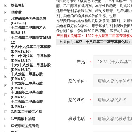
Ø
性能与用途：淡黄色固状物，在水中离解产生
烷基糖苷
醇、乙二醇等有机溶剂。本品性质稳定，耐光和
适用于配制柔软调理剂、精制发用膏、毛发调理
咪唑啉
剂，染色的织物具有柔软的手感。也用
月桂酰胺基丙基甜菜碱
作醋酸纤维的柔软整理剂以及杀菌消毒剂。对腈
(LAB-30)
染色有良好的匀染性。用于炼油助剂中配制脱硫
十二烷基二甲基胺乙内
Ø
包装贮存：净含量
50
公斤
/
塑桶。应密封贮存在
酯/BS-12
产品相关关键字：
1827
十八烷基二甲基苄基氯
十二烷基二甲基甜菜碱BS-
如果你对
1827（十八烷基二甲基苄基氯化铵）
12
十八/十六烷基二甲基叔胺
(DMA18/16)
十二/十四烷基二甲基叔胺
(DMA12/14)
产品：
十六/十八烷基二甲基叔胺
(DMA16/18)
十八烷基二甲基叔胺
(DMA18)
您的单位：
十六烷基二甲基叔胺
(DMA16)
十四烷基二甲基叔胺
(DMA14)
您的姓名：
十二烷基二甲基叔胺
(DMA12)
2.邻苯二甲酸二乙酯
联系电话：
1.三醋酸甘油酯
双链季铵盐消毒剂