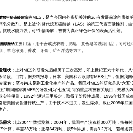
简称MES，是当今国内外密切关注的zui有发展前途的廉价
肪酸甲酯磺酸钠
钙皂分散剂。是上被*的替代烷基磺酸钠（LAS）的第三代表面活性剂，由
，抗硬水能力强，可*生物降解，被誉为真正绿色环保的表面活性剂。
主要用途：用于合成洗衣粉﹑肥皂﹑复合皂等洗涤用品，同时还
甲酯磺酸钠
脂﹑羊毛净洗﹑香波﹑牙膏﹑矿石浮选等方面。
发现状：
上对MES的研发先后经历了三次高潮，即上世纪五六十年代，八
今阶段。目前，据资料报导，日本﹑美国和西欧都有MES生产，但据我国
的专家称：至今尚未见到工业化生产的产品。我国对MES的研究是从“六五”
七五”期间国家将MES的研发列为“七五”期间的重点科技攻关项目，规模为20
业实验项目，1992年通过三甲鉴定，取得了阶段性成果。1995年我国成
引进美国设备进行试生产，由于技术不过关，发生爆炸。截止2005年底
生产。
场需求：
以2004年数据测算：2004年，我国生产洗衣粉300万吨，按每
MES计算，年需33万吨；肥皂64万吨，按5%添加，需要3.2万吨，若考虑