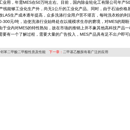
工业用，年需MES在50万吨左右。目前，国内除金轮化工有限公司年产50
生产线能够工业化生产外，尚无1公斤的工业化产品。同时，由于石油价格
致LAS生产成本逐年提高，众多洗涤行业用户苦不堪言，每吨洗衣粉的利
00-300元/吨，迫使洗涤行业始终处在以规模求生存的窘境，对MES的期
由于业内对MES的特性熟知，故在市场的推销上并不象其他高科技产品一
需要有一个了解过程，需要大量的广告投入，MES产品具有足不出户即可
：
邻苯二甲酸二甲酯性质及性能
下一章：
二甲基乙酰胺有着广泛的应用