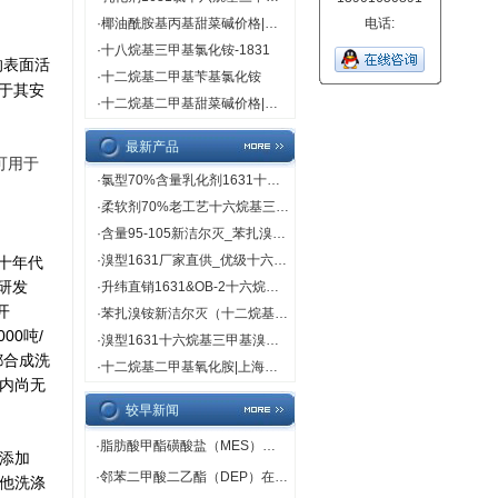
·
椰油酰胺基丙基甜菜碱价格|直销
电话:
·
十八烷基三甲基氯化铵-1831
的表面活
·
十二烷基二甲基苄基氯化铵
于其安
·
十二烷基二甲基甜菜碱价格|直销
最新产品
可用于
·
氯型70%含量乳化剂1631十六烷基三甲基氯（溴）化铵
·
柔软剂70%老工艺十六烷基三甲基溴化铵（1631溴型）
·
含量95-105新洁尔灭_苯扎溴铵品牌_上海鲲伟规格95-105
·
溴型1631厂家直供_优级十六烷基三甲基溴化铵_新价格
十年代
研发
·
升纬直销1631&OB-2十六烷基三甲基溴化铵十二烷基二甲基氧化胺
开
·
苯扎溴铵新洁尔灭（十二烷基二甲基苄基溴化铵）
00吨/
·
溴型1631十六烷基三甲基溴化铵CMC值_上海升纬生产
都合成洗
·
十二烷基二甲基氧化胺|上海升纬化工原料
国内尚无
较早新闻
·
脂肪酸甲酯磺酸盐（MES）在洗涤剂中的应用
吨添加
·
邻苯二甲酸二乙酯（DEP）在包装也有应用
其他洗涤