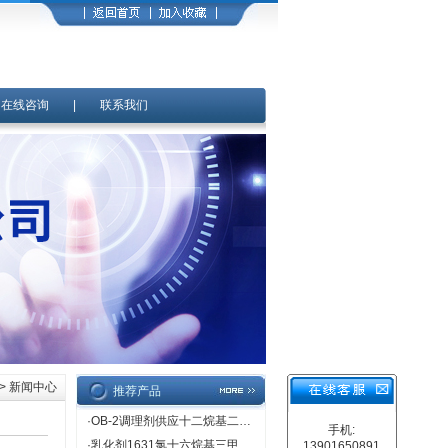
|
在线咨询
|
联系我们
> 新闻中心
推荐产品
·
OB-2调理剂供应十二烷基二甲基氧化胺
手机:
·
乳化剂1631氯十六烷基三甲基氯化铵价格直销
13901650891