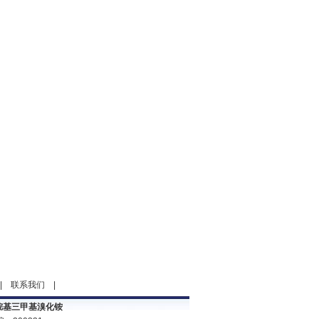
|
联系我们
|
烷基三甲基溴化铵