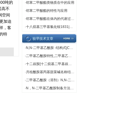
00吨的
·
邻苯二甲酸酯类物质在中的应用
居高不
·
邻苯二甲酸酯的特性与应用
润空间
·
邻苯二甲酸酯在体内的代谢过程解析
盼更加迫
·
十八烷基三甲基氯化铵1831|中文名称 |十八烷基三甲基氯化铵[1] 别名 1831 英文名称 Octadearyl dimethyl ammonium chloride 英文别名 n-Octadecyltrimethylammonium Chloride; trimethyloctadecylammonium chloride; Octadearyldimethylammonium chloride; Octadecyl Trimethyl Ammonium Chloride; O
样，客
的特
较早技术文章
·
N,N-二甲基乙酰胺 -结构式|CAS|物化性质|化学名称|英文名称|分 子 式|结 构 式
·
二甲基乙酰胺特性,二甲基乙酰胺用途
·
十二叔胺[十二烷基二甲基叔胺]性质描述生产方法用途
·
月桂酰胺基丙基甜菜碱名称结构用途
·
二甲基乙酰胺（溶剂）N,N-二甲基乙酰胺制造的聚偏氟乙烯（PVDF）中空纤维膜及应用
·
N，N-二甲基乙酰胺制备方法性质用途