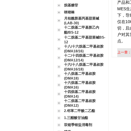
产品和
烷基糖苷
MES
咪唑啉
下，导
月桂酰胺基丙基甜菜碱
仅在1
(LAB-30)
十二烷基二甲基胺乙内
切，且
酯/BS-12
户对其
十二烷基二甲基甜菜碱BS-
点。
12
十八/十六烷基二甲基叔胺
(DMA18/16)
上一章
十二/十四烷基二甲基叔胺
(DMA12/14)
十六/十八烷基二甲基叔胺
(DMA16/18)
十八烷基二甲基叔胺
(DMA18)
十六烷基二甲基叔胺
(DMA16)
十四烷基二甲基叔胺
(DMA14)
十二烷基二甲基叔胺
(DMA12)
2.邻苯二甲酸二乙酯
1.三醋酸甘油酯
双链季铵盐消毒剂