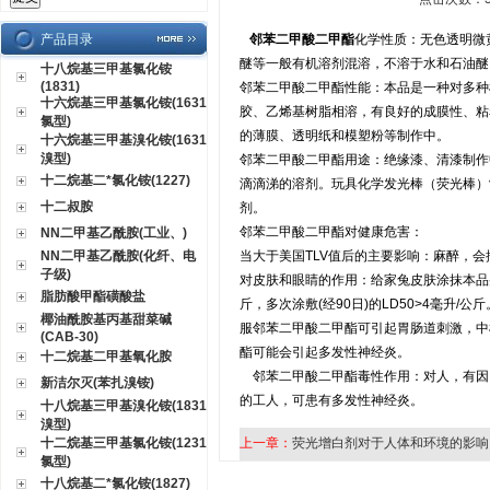
产品目录
邻苯二甲酸二甲酯
化学性质：无色透明微黄
醚等一般有机溶剂混溶，不溶于水和石油醚
十八烷基三甲基氯化铵
(1831)
邻苯二甲酸二甲酯性能：本品是一种对多种
十六烷基三甲基氯化铵(1631
胶、乙烯基树脂相溶，有良好的成膜性、粘
氯型)
的薄膜、透明纸和模塑粉等制作中。
十六烷基三甲基溴化铵(1631
溴型)
邻苯二甲酸二甲酯用途：绝缘漆、清漆制作
十二烷基二*氯化铵(1227)
滴滴涕的溶剂。玩具化学发光棒（荧光棒）
十二叔胺
剂。
邻苯二甲酸二甲酯对健康危害：
NN二甲基乙酰胺(工业、)
NN二甲基乙酰胺(化纤、电
当大于美国TLV值后的主要影响：麻醉，
子级)
对皮肤和眼睛的作用：给家兔皮肤涂抹本品并
脂肪酸甲酯磺酸盐
斤，多次涂敷(经90日)的LD50>4毫升
椰油酰胺基丙基甜菜碱
服邻苯二甲酸二甲酯可引起胃肠道刺激，中
(CAB-30)
酯可能会引起多发性神经炎。
十二烷基二甲基氧化胺
邻苯二甲酸二甲酯毒性作用：对人，有因
新洁尔灭(苯扎溴铵)
的工人，可患有多发性神经炎。
十八烷基三甲基溴化铵(1831
溴型)
十二烷基三甲基氯化铵(1231
上一章：
荧光增白剂对于人体和环境的影响
氯型)
十八烷基二*氯化铵(1827)