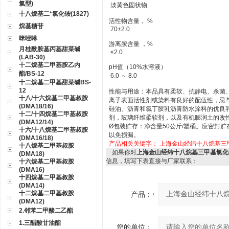
氯型)
淡黄色固状物
十八烷基二*氯化铵(1827)
活性物含量， %
烷基糖苷
70±2.0
咪唑啉
游离胺含量 ，%
月桂酰胺基丙基甜菜碱
≤2.0
(LAB-30)
十二烷基二甲基胺乙内
pH值（10%水溶液）
酯/BS-12
6.0 ～ 8.0
十二烷基二甲基甜菜碱BS-
12
性能与用途：本品具有柔软、抗静电、杀菌
十八/十六烷基二甲基叔胺
离子表面活性剂或染料有良好的配伍性，忌
(DMA18/16)
硅油、沥青和氯丁胶乳沥青防水涂料的优良
十二/十四烷基二甲基叔胺
剂，玻璃纤维柔软剂，以及有机膨润土的改
(DMA12/14)
Ø包装贮存：净含量50公斤/塑桶。应密封
十六/十八烷基二甲基叔胺
以免损漏。
(DMA16/18)
产品相关关键字：
上海金山经纬十八烷基三甲
十八烷基二甲基叔胺
如果你对
上海金山经纬十八烷基三甲基氯化铵
(DMA18)
信息，填写下表直接与厂家联系：
十六烷基二甲基叔胺
(DMA16)
十四烷基二甲基叔胺
(DMA14)
十二烷基二甲基叔胺
产品：
(DMA12)
2.邻苯二甲酸二乙酯
1.三醋酸甘油酯
您的单位：