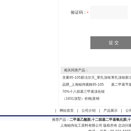
验证码：
相关同类产品：
含量95-105新洁尔灭_苯扎溴铵
苯扎溴铵新
品牌_上海鲲伟规格95-105
基二甲基苄
70%十八烷基三甲基溴化铵
（1831溴型）价格|直销
|
网站首页
|
公司介绍
|
产品展示
|
公
推荐产品：
二甲基乙酰胺,十二烷基二甲基氧化胺,
上海鲲伟化工原料有限公司 版权所有 总访问