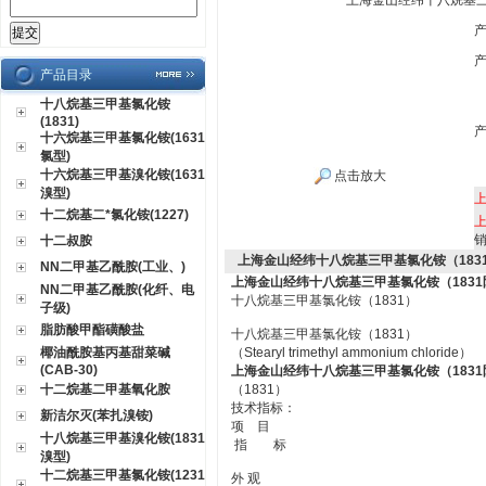
上海金山经纬十八烷基三
产品目录
十八烷基三甲基氯化铵
(1831)
十六烷基三甲基氯化铵(1631
氯型)
十六烷基三甲基溴化铵(1631
点击放大
溴型)
十二烷基二*氯化铵(1227)
十二叔胺
上海金山经纬十八烷基三甲基氯化铵（183
NN二甲基乙酰胺(工业、)
上海金山经纬十八烷基三甲基氯化铵（1831
NN二甲基乙酰胺(化纤、电
十八烷基三甲基氯化铵（1831）
子级)
脂肪酸甲酯磺酸盐
十八烷基三甲基氯化铵（1831）
椰油酰胺基丙基甜菜碱
（Stearyl trimethyl ammonium chloride）
(CAB-30)
上海金山经纬十八烷基三甲基氯化铵（1831
十二烷基二甲基氧化胺
（1831）
技术指标：
新洁尔灭(苯扎溴铵)
项 目
十八烷基三甲基溴化铵(1831
指 标
溴型)
十二烷基三甲基氯化铵(1231
外 观