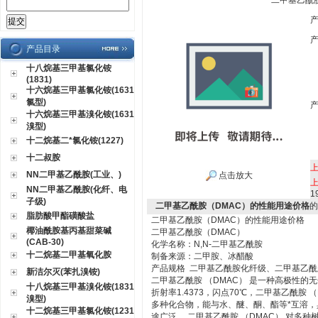
二甲基乙酰
产品目录
十八烷基三甲基氯化铵
(1831)
十六烷基三甲基氯化铵(1631
氯型)
十六烷基三甲基溴化铵(1631
溴型)
十二烷基二*氯化铵(1227)
十二叔胺
NN二甲基乙酰胺(工业、)
点击放大
NN二甲基乙酰胺(化纤、电
1
子级)
二甲基乙酰胺（DMAC）的性能用途价格
的
脂肪酸甲酯磺酸盐
二甲基乙酰胺（DMAC）的性能用途价格
椰油酰胺基丙基甜菜碱
二甲基乙酰胺（DMAC）
(CAB-30)
化学名称：N,N-二甲基乙酰胺
十二烷基二甲基氧化胺
制备来源：二甲胺、冰醋酸
产品规格 二甲基乙酰胺化纤级、二甲基乙
新洁尔灭(苯扎溴铵)
二甲基乙酰胺 （DMAC） 是一种高极性的无色透
十八烷基三甲基溴化铵(1831
折射率1.4373，闪点70℃，二甲基乙酰胺
溴型)
多种化合物，能与水、醚、酮、酯等*互溶
十二烷基三甲基氯化铵(1231
途广泛。 二甲基乙酰胺 （DMAC） 对多