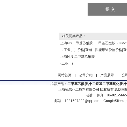
相关同类产品：
上海NN二甲基乙酰胺
二甲基乙酰胺（DMA
（工业、）价格|直销
性能用途价格价格|直
上海N,N-二甲基乙酰胺
(工业、)
|
网站首页
|
公司介绍
|
产品展示
|
公
推荐产品：
二甲基乙酰胺,十二烷基二甲基氧化胺,
上海鲲伟化工原料有限公司 版权所有 总访问
电话： 传真：86-021-566
邮箱：
1981597822@qq.com
GoogleSitema