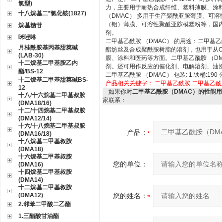
氯型)
力，主要用于耐热合成纤维、塑料薄膜、涂
十八烷基二*氯化铵(1827)
（DMAC） 多用于生产聚酰亚胺薄膜、可
（铝）薄膜、可溶性聚酰亚胺模塑粉等，国
烷基糖苷
剂。
咪唑啉
二甲基乙酰胺 （DMAC） 的用途：二甲基
月桂酰胺基丙基甜菜碱
酯纺丝及合成聚酰胺树脂的溶剂，也用于从
(LAB-30)
膜、涂料和医药等方面。二甲基乙酰胺 （D
十二烷基二甲基胺乙内
剂。还可用作反应的催化剂、电解溶剂、油
酯/BS-12
二甲基乙酰胺 （DMAC） 包装: 1.铁桶:190
十二烷基二甲基甜菜碱BS-
产品相关关键字：
二甲基乙酰胺
二甲基乙酰
12
如果你对
二甲基乙酰胺（DMAC）的性能
十八/十六烷基二甲基叔胺
家联系：
(DMA18/16)
十二/十四烷基二甲基叔胺
(DMA12/14)
十六/十八烷基二甲基叔胺
产品：
(DMA16/18)
十八烷基二甲基叔胺
(DMA18)
十六烷基二甲基叔胺
您的单位：
(DMA16)
十四烷基二甲基叔胺
(DMA14)
十二烷基二甲基叔胺
(DMA12)
您的姓名：
2.邻苯二甲酸二乙酯
1.三醋酸甘油酯