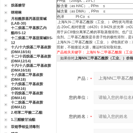
PH值 （200g/L，25℃）
烷基糖苷
酸含量（as HAC），PPm ≤
碱含量（as DMA），PPm ≤
咪唑啉
色泽 Pt-Co ≤
月桂酰胺基丙基甜菜碱
上海N,N-二甲基乙酰胺（工业、）
Ø
性状与用途
(LAB-30)
点-20oC,相对密度（d420）0.9429,折光
十二烷基二甲基胺乙内
用于从C8馏分离苯乙烯的萃取蒸馏溶剂。也广
酯/BS-12
虫剂。二甲基乙酰胺是非质子性的极性溶剂，是
十二烷基二甲基甜菜碱BS-
上海N,N-二甲基乙酰胺（工业、） Ø
包装贮存：
12
十八/十六烷基二甲基叔胺
照射，不能接近火源，搬运时应轻取轻放。
(DMA18/16)
产品相关关键字：
上海N
N-二甲基乙酰胺（工业
十二/十四烷基二甲基叔胺
如果你对
上海NN二甲基乙酰胺（工业、）价格
(DMA12/14)
十六/十八烷基二甲基叔胺
(DMA16/18)
十八烷基二甲基叔胺
产品：
(DMA18)
十六烷基二甲基叔胺
(DMA16)
十四烷基二甲基叔胺
您的单位：
(DMA14)
十二烷基二甲基叔胺
(DMA12)
2.邻苯二甲酸二乙酯
您的姓名：
1.三醋酸甘油酯
双链季铵盐消毒剂