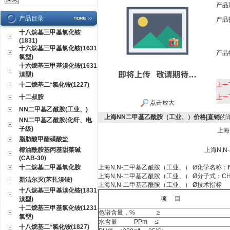
产品
产品目录
产品
十八烷基三甲基氯化铵
(1831)
十六烷基三甲基氯化铵(1631
产品
氯型)
十六烷基三甲基溴化铵(1631
溴型)
十二烷基二*氯化铵(1227)
上一
十二叔胺
上一
点击放大
NN二甲基乙酰胺(工业、)
上海NN二甲基乙酰胺（工业、）价格|直销
的
NN二甲基乙酰胺(化纤、电
子级)
上海
脂肪酸甲酯磺酸盐
椰油酰胺基丙基甜菜碱
上海N,
(CAB-30)
十二烷基二甲基氧化胺
上海N,N-二甲基乙酰胺（工业、） Ø
化学名称：
上海N,N-二甲基乙酰胺（工业、） Ø
分子式：CH
新洁尔灭(苯扎溴铵)
上海N,N-二甲基乙酰胺（工业、） Ø
技术指标
十八烷基三甲基溴化铵(1831
项 目
溴型)
十二烷基三甲基氯化铵(1231
色谱含量，% ≥
氯型)
水含量 PPm ≤
十八烷基二*氯化铵(1827)