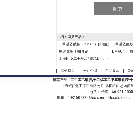
相关同类产品：
二甲基乙酰胺（DMAC）的性能
二甲基乙酰
用途价格价格|直销
DMAC）价格
上海N,N-二甲基乙酰胺(工业、)
|
网站首页
|
公司介绍
|
产品展示
|
公
推荐产品：
二甲基乙酰胺,十二烷基二甲基氧化胺,
上海鲲伟化工原料有限公司 版权所有 总访问
电话： 传真：86-021-566
邮箱：
1981597822@qq.com
GoogleSitema