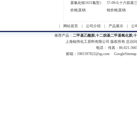
基氯化铵1631氯型）
57-09-0,十六烷
价格|直销
铵价格|直销
|
网站首页
|
公司介绍
|
产品展示
|
公
推荐产品：
二甲基乙酰胺,十二烷基二甲基氧化胺,
上海鲲伟化工原料有限公司 版权所有 总访
电话： 传真：86-021-566
邮箱：
1981597822@qq.com
GoogleSitemap