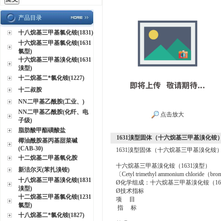
产品目录
十八烷基三甲基氯化铵(1831)
十六烷基三甲基氯化铵(1631
氯型)
十六烷基三甲基溴化铵(1631
溴型)
十二烷基二*氯化铵(1227)
十二叔胺
NN二甲基乙酰胺(工业、)
NN二甲基乙酰胺(化纤、电
点击放大
子级)
脂肪酸甲酯磺酸盐
1631溴型固体（十六烷基三甲基溴化铵
椰油酰胺基丙基甜菜碱
(CAB-30)
1631溴型固体（十六烷基三甲基溴化铵
十二烷基二甲基氧化胺
十六烷基三甲基溴化铵（1631溴型）
新洁尔灭(苯扎溴铵)
〔Cetyl trimethyl ammonium chloride（b
十八烷基三甲基溴化铵(1831
Ø化学组成：十六烷基三甲基溴化铵（16
溴型)
Ø技术指标
十二烷基三甲基氯化铵(1231
项 目
氯型)
指 标
十八烷基二*氯化铵(1827)