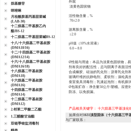
外观
烷基糖苷
淡黄色固状物
咪唑啉
活性物含量，%
月桂酰胺基丙基甜菜碱
70±2.0
(LAB-30)
十二烷基二甲基胺乙内
游离胺含量，%
酯/BS-12
≤2.0
十二烷基二甲基甜菜碱BS-12
十八/十六烷基二甲基叔胺
pH值（10%水溶液）
(DMA18/16)
6.0～8.0
十二/十四烷基二甲基叔胺
(DMA12/14)
十六/十八烷基二甲基叔胺
Ø性能与用途：本品为淡黄色固状物，
(DMA16/18)
剂有良好的配伍性，忌与阴离子表面活性
十八烷基二甲基叔胺
合成橡胶、硅油的乳化剂；沥青乳化剂
(DMA18)
玻璃纤维的抗静电剂、柔软剂；涤纶真
十六烷基二甲基叔胺
蚕室蚕具消毒剂；乳液起泡剂；有机膨
(DMA16)
Ø包装贮存：净含量50公斤/塑桶。应
十四烷基二甲基叔胺
防冻、以免损漏。
(DMA14)
十二烷基二甲基叔胺
(DMA12)
产品相关关键字：
十六烷基三甲基溴化
2.邻苯二甲酸二乙酯
如果你对
1631溴型固体（十六烷基三甲
1.三醋酸甘油酯
与厂家联系：
双链季铵盐消毒剂
醇类