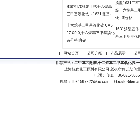
溴型1631厂
柔软剂70%老工艺十六烷基
级十六烷基三
三甲基溴化铵（1631溴型）
铵_新价格
十六烷基三甲基溴化铵 CAS
1631溴型固
57-09-0,十六烷基三甲基溴化
基三甲基溴化
铵价格|直销
|
网站首页
|
公司介绍
|
产品展示
|
公
推荐产品：
二甲基乙酰胺,十二烷基二甲基氧化胺,
上海鲲伟化工原料有限公司 版权所有 总访问
电话： 传真：86-021-566
邮箱：
1981597822@qq.com
GoogleSitema