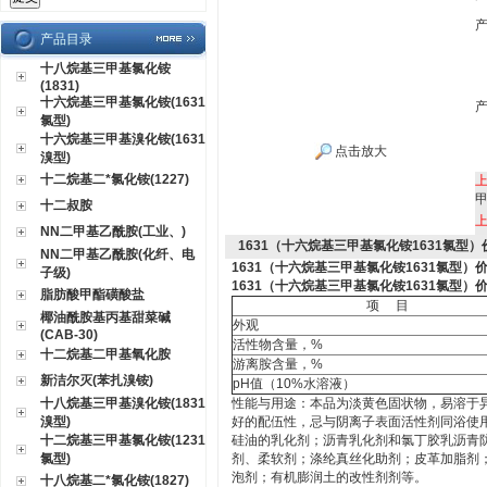
产品目录
十八烷基三甲基氯化铵
(1831)
十六烷基三甲基氯化铵(1631
氯型)
十六烷基三甲基溴化铵(1631
点击放大
溴型)
十二烷基二*氯化铵(1227)
十二叔胺
NN二甲基乙酰胺(工业、)
1631（十六烷基三甲基氯化铵1631氯型）
NN二甲基乙酰胺(化纤、电
1631（十六烷基三甲基氯化铵1631氯型）
子级)
1631（十六烷基三甲基氯化铵1631氯型）
脂肪酸甲酯磺酸盐
项
目
椰油酰胺基丙基甜菜碱
外观
(CAB-30)
活性物含量，
%
十二烷基二甲基氧化胺
游离胺含量，
%
新洁尔灭(苯扎溴铵)
pH
值
（10%
水溶液
）
十八烷基三甲基溴化铵(1831
性能与用途：本品为淡黄色固状物，易溶于
溴型)
好的配伍性，忌与阴离子表面活性剂同浴使
十二烷基三甲基氯化铵(1231
硅油的乳化剂；沥青乳化剂和氯丁胶乳沥青
氯型)
剂、柔软剂；涤纶真丝化助剂；皮革加脂剂
泡剂；有机膨润土的改性剂剂等。
十八烷基二*氯化铵(1827)