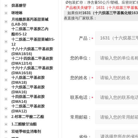
Ø
包装贮存：净含量
50
公斤
/
塑桶。应密封贮
烷基糖苷
产品相关关键字：
1631（十六烷基三甲基氯
咪唑啉
如果你对
1631（十六烷基三甲基氯化铵16
表直接与厂家联系：
月桂酰胺基丙基甜菜碱
(LAB-30)
十二烷基二甲基胺乙内
酯/BS-12
产品：
十二烷基二甲基甜菜碱BS-
12
十八/十六烷基二甲基叔胺
(DMA18/16)
您的单位：
十二/十四烷基二甲基叔胺
(DMA12/14)
十六/十八烷基二甲基叔胺
(DMA16/18)
您的姓名：
十八烷基二甲基叔胺
(DMA18)
十六烷基二甲基叔胺
(DMA16)
十四烷基二甲基叔胺
联系电话：
(DMA14)
十二烷基二甲基叔胺
(DMA12)
2.邻苯二甲酸二乙酯
常用邮箱：
1.三醋酸甘油酯
双链季铵盐消毒剂
省份：