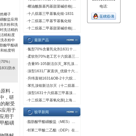
·
椰油酰胺基丙基甜菜碱价格|直销
电话:
·
十八烷基三甲基氯化铵-1831
天然椰子
磺酸盐应用
·
十二烷基二甲基苄基氯化铵
洗衣粉和洗
·
十二烷基二甲基甜菜碱价格|直销
对洗洁精的
洗洁精粘度
于洗衣粉中
最新产品
肪酸甲酯磺
·
氯型70%含量乳化剂1631十六烷基三甲基氯（溴）化铵
率和粘度明
·
柔软剂70%老工艺十六烷基三甲基溴化铵（1631溴型）
70%）
·
含量95-105新洁尔灭_苯扎溴铵品牌_上海鲲伟规格95-105
831防水
·
溴型1631厂家直供_优级十六烷基三甲基溴化铵_新价格
·
升纬直销1631&OB-2十六烷基三甲基溴化铵十二烷基二甲基氧化胺
·
苯扎溴铵新洁尔灭（十二烷基二甲基苄基溴化铵）
为原料，
·
溴型1631十六烷基三甲基溴化铵CMC值_上海升纬生产
中，研
·
十二烷基二甲基氧化胺|上海升纬化工原料
水的耐受
S应用于
较早新闻
应用于
·
脂肪酸甲酯磺酸盐（MES）在洗涤剂中的应用
酸甲酯磺
·
邻苯二甲酸二乙酯（DEP）在包装也有应用
物降解