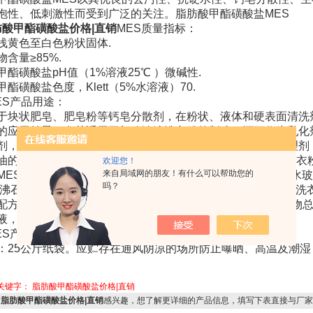
泡性、低刺激性而受到广泛的关注。脂肪酸甲酯磺酸盐MES
肪酸甲酯磺酸盐价格|直销
MES质量指标：
浅黄色至白色粉状固体.
含量≥85%.
甲酯磺酸盐pH值（1%溶液25℃ ）微碱性.
酯磺酸盐色度，Klett（5%水溶液）70.
ES产品用途：
于块状肥皂、肥皂粉等钙皂分散剂，在粉状、液体和硬表面清洗
的应用前景，尤其适用于加酶浓缩洗衣粉的制造。还可作为乳化
剂，皮革加工助剂，橡胶与弹性体的脱模剂，化纤纺纱的整理剂
油的分散剂，纺织印染助剂，农药的润湿剂、分散剂等。1.洗衣
欢迎您！
来自局域网的朋友！有什么可以帮助您的
MES、LAS、AES及AOS中的一种或多种物质混合元明粉、水
吗？
A沸石等原料．制备得到浆料，进行喷粉，zui终得到含MES的洗衣
配方：将MES、AES或AOS中的一种或多种溶解，配成活性物
液，并用氯化钠调节粘度
ES产品包装贮存：
：25公斤纸袋。应贮存在通风阴凉的场所防止曝晒、高温及潮湿
关键字：
脂肪酸甲酯磺酸盐价格|直销
对
脂肪酸甲酯磺酸盐价格|直销
感兴趣，想了解更详细的产品信息，填写下表直接与厂家