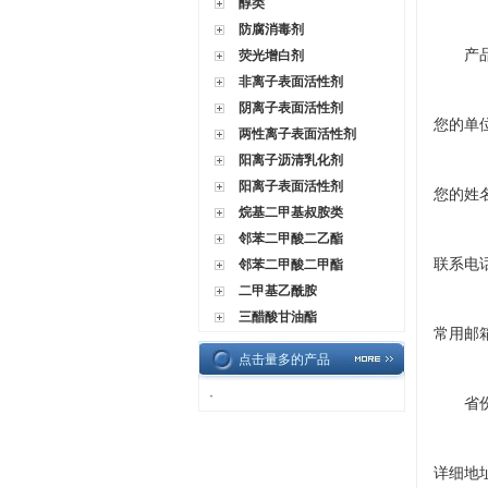
醇类
防腐消毒剂
产
荧光增白剂
非离子表面活性剂
阴离子表面活性剂
您的单
两性离子表面活性剂
阳离子沥清乳化剂
阳离子表面活性剂
您的姓
烷基二甲基叔胺类
邻苯二甲酸二乙酯
联系电
邻苯二甲酸二甲酯
二甲基乙酰胺
三醋酸甘油酯
常用邮
点击量多的产品
·
省
详细地