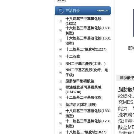
产品目录
十八烷基三甲基氯化铵
(1831)
十六烷基三甲基氯化铵(1631
氯型)
十六烷基三甲基溴化铵(1631
溴型)
十二烷基二*氯化铵(1227)
十二叔胺
NN二甲基乙酰胺(工业、)
NN二甲基乙酰胺(化纤、电
子级)
脂肪酸甲
脂肪酸甲酯磺酸盐
椰油酰胺基丙基甜菜碱
脂肪酸
(CAB-30)
经磺化
十二烷基二甲基氧化胺
究ME
新洁尔灭(苯扎溴铵)
能力、
十八烷基三甲基溴化铵(1831
洗衣粉
溴型)
洗洁精
十二烷基三甲基氯化铵(1231
氯型)
酸盐M
十八烷基二*氯化铵(1827)
脂肪酸