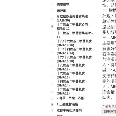
烷基糖苷
性、起
二.
脂
咪唑啉
外观：
月桂酰胺基丙基甜菜碱
(LAB-30)
总活性物
十二烷基二甲基胺乙内
脂肪酸
酯/BS-12
脂肪酸甲
十二烷基二甲基甜菜碱BS-
12
三．
M
十八/十六烷基二甲基叔胺
主要用
(DMA18/16)
有很好
十二/十四烷基二甲基叔胺
(DMA12/14)
石浮选
十六/十八烷基二甲基叔胺
与润滑
(DMA16/18)
方：将
十八烷基二甲基叔胺
(DMA18)
碱、4
十六烷基二甲基叔胺
洗洁精
(DMA16)
定的溶
十四烷基二甲基叔胺
(DMA14)
四．
M
十二烷基二甲基叔胺
净含量
(DMA12)
烟火。
2.邻苯二甲酸二乙酯
1.三醋酸甘油酯
产品相关
双链季铵盐消毒剂
如果你