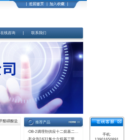
|
在线咨询
|
联系我们
酸甲酯磺酸盐
推荐产品
·
OB-2调理剂供应十二烷基二甲基氧化胺
手机:
·
乳化剂1631氯十六烷基三甲基氯化铵价格直销
13901650891