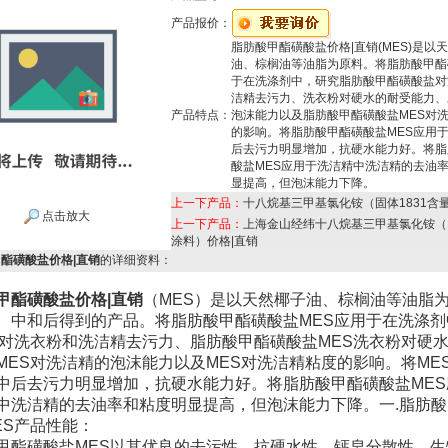
产品报价：
脂肪酸甲酯磺酸盐价格|直销(MES)是以
油、棕榈油等油脂为原料。将脂肪酸甲酯
于在洗涤剂中，研究脂肪酸甲酯磺酸盐对
洁精去污力、洗衣粉对硬水的耐受能力、
产品特点：
泡沫能力以及脂肪酸甲酯磺酸盐MES对
的影响。将脂肪酸甲酯磺酸盐MES应用
后去污力明显增加，抗硬水能力好。将脂
酸盐MES应用于洗洁精中洗洁精的去油
显提高，但泡沫能力下降。
上一下产品：
十八烷基三甲基氯化铵（固体1831含量
点击放大
上一下产品：
上海金山经纬十八烷基三甲基氯化铵（1
涂料）价格|直销
酯磺酸盐价格|直销
的详细资料：
甲酯磺酸盐价格|直销
（MES）是以天然椰子油、棕榈油等油脂
、中和后得到的产品。将脂肪酸甲酯磺酸盐MES应用于在洗涤剂
S对洗衣粉和洗洁精去污力、脂肪酸甲酯磺酸盐MES洗衣粉对硬
MES对洗洁精的泡沫能力以及MES对洗洁精粘度的影响。将ME
中后去污力明显增加，抗硬水能力好。将脂肪酸甲酯磺酸盐MES
中洗洁精的去油率和粘度明显提高，但泡沫能力下降。一.脂肪
ES产品性能：
甲酯磺酸盐MES以其优良的去污性、抗硬水性、钙皂分散性、生