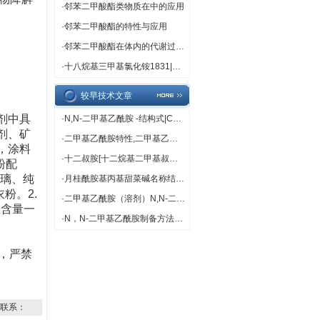
·
邻苯二甲酸酯类物质在中的应用
·
邻苯二甲酸酯的特性与应用
·
邻苯二甲酸酯在体内的代谢过程解析
·
十八烷基三甲基氯化铵1831|中文名称 |十八烷基三甲基氯化铵[1] 别名 1831 英文名称 Octadearyl dimethyl ammonium chloride 英文别名 n-Octadecyltrimethylammonium Chloride; trimethyloctadecylammonium chloride; Octadearyldimethylammonium chloride; Octadecyl Trimethyl Ammonium Chloride; O
较早技术文章
剂中具
·
N,N-二甲基乙酰胺 -结构式|CAS|物化性质|化学名称|英文名称|分 子 式|结 构 式
剂、矿
·
二甲基乙酰胺特性,二甲基乙酰胺用途
，涂料
·
十二叔胺[十二烷基二甲基叔胺]性质描述生产方法用途
粉配
玻璃、纯
·
月桂酰胺基丙基甜菜碱名称结构用途
粉。2.
·
二甲基乙酰胺（溶剂）N,N-二甲基乙酰胺制造的聚偏氟乙烯（PVDF）中空纤维膜及应用
总含量一
·
N，N-二甲基乙酰胺制备方法性质用途
，严禁
联系：