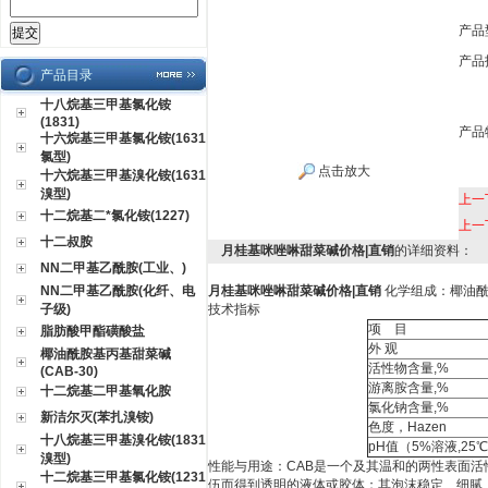
产品
产品
产品目录
十八烷基三甲基氯化铵
(1831)
产品
十六烷基三甲基氯化铵(1631
氯型)
点击放大
十六烷基三甲基溴化铵(1631
溴型)
上一
十二烷基二*氯化铵(1227)
上一
十二叔胺
月桂基咪唑啉甜菜碱价格|直销
的详细资料：
NN二甲基乙酰胺(工业、)
NN二甲基乙酰胺(化纤、电
月桂基咪唑啉甜菜碱价格|直销
化学组成：椰油
子级)
技术指标
项 目
脂肪酸甲酯磺酸盐
外 观
椰油酰胺基丙基甜菜碱
活性物含量,%
(CAB-30)
游离胺含量,%
十二烷基二甲基氧化胺
氯化钠含量,%
新洁尔灭(苯扎溴铵)
色度，Hazen
十八烷基三甲基溴化铵(1831
pH值（5%溶液,25
溴型)
性能与用途：CAB是一个及其温和的两性表面
十二烷基三甲基氯化铵(1231
伍而得到透明的液体或胶体；其泡沫稳定、细腻；