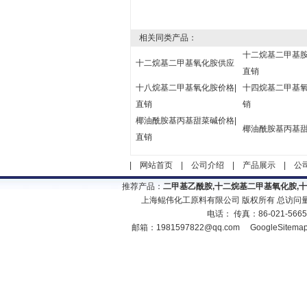
相关同类产品：
十二烷基二甲基胺
十二烷基二甲基氧化胺供应
直销
十八烷基二甲基氧化胺价格|
十四烷基二甲基氧
直销
销
椰油酰胺基丙基甜菜碱价格|
椰油酰胺基丙基
直销
|
网站首页
|
公司介绍
|
产品展示
|
公
推荐产品：
二甲基乙酰胺,十二烷基二甲基氧化胺,
上海鲲伟化工原料有限公司 版权所有 总访问
电话： 传真：86-021-566
邮箱：
1981597822@qq.com
GoogleSitema