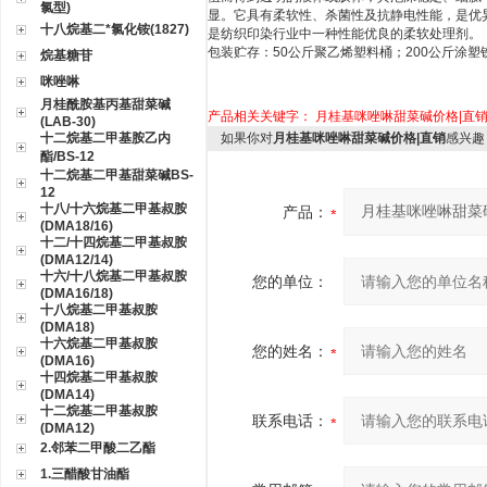
氯型)
显。它具有柔软性、杀菌性及抗静电性能，是优
十八烷基二*氯化铵(1827)
是纺织印染行业中一种性能优良的柔软处理剂。
包装贮存：50公斤聚乙烯塑料桶；200公斤涂
烷基糖苷
咪唑啉
月桂酰胺基丙基甜菜碱
产品相关关键字：
月桂基咪唑啉甜菜碱价格|直
(LAB-30)
十二烷基二甲基胺乙内
如果你对
月桂基咪唑啉甜菜碱价格|直销
感兴趣
酯/BS-12
十二烷基二甲基甜菜碱BS-
12
十八/十六烷基二甲基叔胺
产品：
(DMA18/16)
十二/十四烷基二甲基叔胺
(DMA12/14)
十六/十八烷基二甲基叔胺
您的单位：
(DMA16/18)
十八烷基二甲基叔胺
(DMA18)
十六烷基二甲基叔胺
您的姓名：
(DMA16)
十四烷基二甲基叔胺
(DMA14)
十二烷基二甲基叔胺
联系电话：
(DMA12)
2.邻苯二甲酸二乙酯
1.三醋酸甘油酯