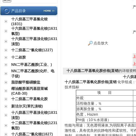
产品目录
十八烷基三甲基氯化铵
(1831)
十六烷基三甲基氯化铵(1631
氯型)
十六烷基三甲基溴化铵(1631
点击放大
溴型)
十二烷基二*氯化铵(1227)
十二叔胺
NN二甲基乙酰胺(工业、)
十八烷基二甲基氧化胺价格|直销
的详细资
NN二甲基乙酰胺(化纤、电
子级)
十八烷
十八烷基二甲基氧化胺价格|直销
化学组成：
脂肪酸甲酯磺酸盐
技术指标
椰油酰胺基丙基甜菜碱
项
目
(CAB-30)
外观
十二烷基二甲基氧化胺
活性物含量，％
新洁尔灭(苯扎溴铵)
游离胺含量，％
十八烷基三甲基溴化铵(1831
色度，
Hazen
溴型)
PH
值
（10
％水溶液
）
十二烷基三甲基氯化铵(1231
性能与用途：无色透明液体
,
为弱阳离子表面
氯型)
激性低，具有优良的抗静电性和柔软性。可
十八烷基二*氯化铵(1827)
肤剂、抗静电剂。主要用于浴用制品、护法