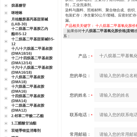
剂，工业洗涤剂、
烷基糖苷
染料与颜料、照相材料、聚合物合成、纺织
咪唑啉
包装贮存：净含量
50
公斤
/
塑桶。应密封贮存
月桂酰胺基丙基甜菜碱
漏。
(LAB-30)
产品相关关键字：
十八烷基二甲基氧化胺价
十二烷基二甲基胺乙内
如果你对
十八烷基二甲基氧化胺价格|直销
酯/BS-12
系：
十二烷基二甲基甜菜碱BS-
12
十八/十六烷基二甲基叔胺
(DMA18/16)
产品：
十二/十四烷基二甲基叔胺
(DMA12/14)
十六/十八烷基二甲基叔胺
(DMA16/18)
您的单位：
十八烷基二甲基叔胺
(DMA18)
十六烷基二甲基叔胺
(DMA16)
您的姓名：
十四烷基二甲基叔胺
(DMA14)
十二烷基二甲基叔胺
(DMA12)
联系电话：
2.邻苯二甲酸二乙酯
1.三醋酸甘油酯
双链季铵盐消毒剂
常用邮箱：