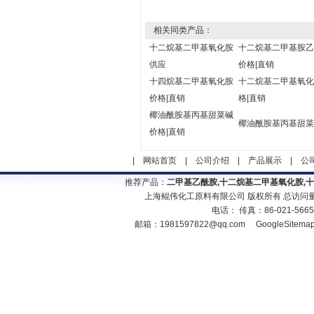
相关同类产品：
十二烷基二甲基氧化胺
十二烷基二甲基胺乙
供应
价格|直销
十四烷基二甲基氧化胺
十二烷基二甲基氧化
价格|直销
格|直销
椰油酰胺基丙基甜菜碱
椰油酰胺基丙基甜菜
价格|直销
|
网站首页
|
公司介绍
|
产品展示
|
公
推荐产品：
二甲基乙酰胺,十二烷基二甲基氧化胺,
上海鲲伟化工原料有限公司 版权所有 总访问
电话： 传真：86-021-566
邮箱：
1981597822@qq.com
GoogleSitema