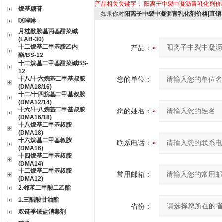
产品相关关键字：
阳离子中裂中凝沥青乳化剂价
烷基糖苷
如果你对
阳离子中裂中凝沥青乳化剂价格|直销
咪唑啉
月桂酰胺基丙基甜菜碱
(LAB-30)
十二烷基二甲基胺乙内
产品：
酯/BS-12
十二烷基二甲基甜菜碱BS-
12
十八/十六烷基二甲基叔胺
您的单位：
(DMA18/16)
十二/十四烷基二甲基叔胺
(DMA12/14)
十六/十八烷基二甲基叔胺
您的姓名：
(DMA16/18)
十八烷基二甲基叔胺
(DMA18)
十六烷基二甲基叔胺
联系电话：
(DMA16)
十四烷基二甲基叔胺
(DMA14)
十二烷基二甲基叔胺
常用邮箱：
(DMA12)
2.邻苯二甲酸二乙酯
1.三醋酸甘油酯
省份：
双链季铵盐消毒剂