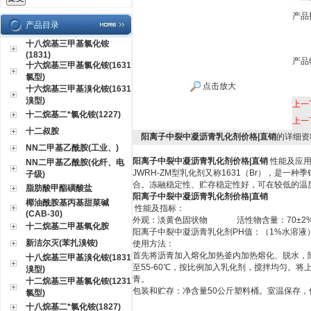
产品
产品目录
十八烷基三甲基氯化铵
(1831)
产品
十六烷基三甲基氯化铵(1631
氯型)
点击放大
十六烷基三甲基溴化铵(1631
溴型)
上一
十二烷基二*氯化铵(1227)
上一
十二叔胺
阳离子中裂中凝沥青乳化剂价格|直销
的详细资
NN二甲基乙酰胺(工业、)
阳离子中裂中凝沥青乳化剂价格|直销
性能及应
NN二甲基乙酰胺(化纤、电
JWRH-ZM
型乳化剂又称
1631
（
Br
），是一种季
子级)
合。冻融稳定性、贮存稳定性好，可在较低的温
脂肪酸甲酯磺酸盐
阳离子中裂中凝沥青乳化剂价格|直销
椰油酰胺基丙基甜菜碱
性能及指标：
(CAB-30)
外观：淡黄色固状物
活性物含量：
70
±
2
十二烷基二甲基氧化胺
阳离子中裂中凝沥青乳化剂PH
值：（
1%
水溶液
新洁尔灭(苯扎溴铵)
使用方法：
首先将沥青加入熔化加热釜内加热熔化、脱水，
十八烷基三甲基溴化铵(1831
至55-60℃，按比例加入乳化剂，搅拌均匀。
溴型)
青。
十二烷基三甲基氯化铵(1231
包装和贮存：净含量
50
公斤塑料桶。室温保存，
氯型)
十八烷基二*氯化铵(1827)