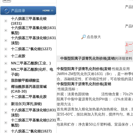
产品
产品目录
十八烷基三甲基氯化铵
(1831)
产品
十六烷基三甲基氯化铵(1631
氯型)
点击放大
十六烷基三甲基溴化铵(1631
溴型)
上一
十二烷基二*氯化铵(1227)
上一
十二叔胺
中裂型阳离子沥青乳化剂价格|直销
的详细资料
NN二甲基乙酰胺(工业、)
中裂型阳离子沥青乳化剂价格|直销
性能及应用
NN二甲基乙酰胺(化纤、电
JWRH-ZM
型乳化剂又称
1631
（
Br
），是一种季
子级)
合。冻融稳定性、贮存稳定性好，可在较低的温
脂肪酸甲酯磺酸盐
中裂型阳离子沥青乳化剂价格|直销
椰油酰胺基丙基甜菜碱
性能及指标：
(CAB-30)
外观：淡黄色固状物
活性物含量：
70
±
2
十二烷基二甲基氧化胺
阳离子中裂中凝沥青乳化剂PH
值：（
1%
水溶液
新洁尔灭(苯扎溴铵)
使用方法：
首先将沥青加入熔化加热釜内加热熔化、脱水，
十八烷基三甲基溴化铵(1831
至55-60℃，按比例加入乳化剂，搅拌均匀。
溴型)
青。
十二烷基三甲基氯化铵(1231
包装和贮存：净含量
50
公斤塑料桶。室温保存，
氯型)
十八烷基二*氯化铵(1827)