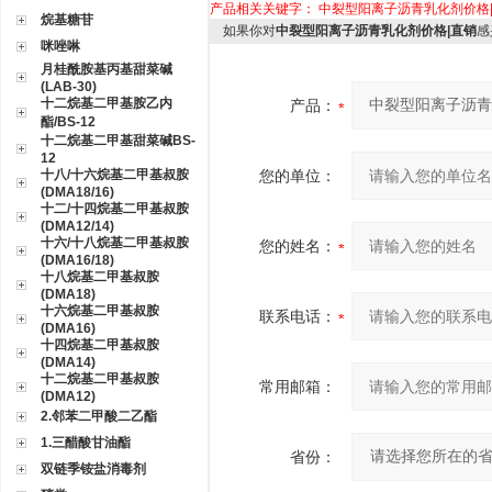
产品相关关键字：
中裂型阳离子沥青乳化剂价格
烷基糖苷
如果你对
中裂型阳离子沥青乳化剂价格|直销
感
咪唑啉
月桂酰胺基丙基甜菜碱
(LAB-30)
十二烷基二甲基胺乙内
产品：
酯/BS-12
十二烷基二甲基甜菜碱BS-
12
十八/十六烷基二甲基叔胺
您的单位：
(DMA18/16)
十二/十四烷基二甲基叔胺
(DMA12/14)
十六/十八烷基二甲基叔胺
您的姓名：
(DMA16/18)
十八烷基二甲基叔胺
(DMA18)
十六烷基二甲基叔胺
联系电话：
(DMA16)
十四烷基二甲基叔胺
(DMA14)
十二烷基二甲基叔胺
常用邮箱：
(DMA12)
2.邻苯二甲酸二乙酯
1.三醋酸甘油酯
省份：
双链季铵盐消毒剂