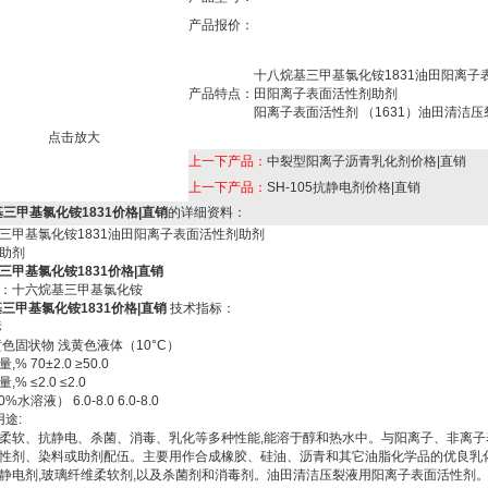
产品报价：
十八烷基三甲基氯化铵1831油田阳离子
产品特点：
田阳离子表面活性剂助剂
阳离子表面活性剂 （1631）油田清洁
点击放大
上一下产品：
中裂型阳离子沥青乳化剂价格|直销
上一下产品：
SH-105抗静电剂价格|直销
三甲基氯化铵1831价格|直销
的详细资料：
基三甲基氯化铵1831油田阳离子表面活性剂助剂 十六烷基三
助剂
三甲基氯化铵1831价格|直销
：十六烷基三甲基氯化铵
三甲基氯化铵1831价格|直销
技术指标：
标
黄色固状物 浅黄色液体（10°C）
% 70±2.0 ≥50.0
% ≤2.0 ≤2.0
%水溶液） 6.0-8.0 6.0-8.0
途:
柔软、抗静电、杀菌、消毒、乳化等多种性能,能溶于醇和热水中。与阳离子、非离子
性剂、染料或助剂配伍。主要用作合成橡胶、硅油、沥青和其它油脂化学品的优良乳
静电剂,玻璃纤维柔软剂,以及杀菌剂和消毒剂。油田清洁压裂液用阳离子表面活性剂