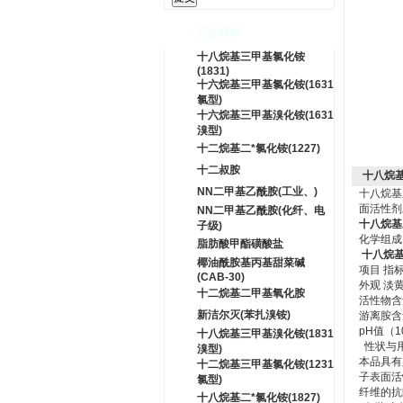
产品目录
十八烷基三甲基氯化铵
(1831)
十六烷基三甲基氯化铵(1631
氯型)
十六烷基三甲基溴化铵(1631
溴型)
十二烷基二*氯化铵(1227)
十二叔胺
十八烷基
NN二甲基乙酰胺(工业、)
十八烷
面活性剂
NN二甲基乙酰胺(化纤、电
十八烷基
子级)
化学组成
脂肪酸甲酯磺酸盐
十八烷基
椰油酰胺基丙基甜菜碱
项目 指
(CAB-30)
外观 淡
十二烷基二甲基氧化胺
活性物含量,
新洁尔灭(苯扎溴铵)
游离胺含量,
pH值（10
十八烷基三甲基溴化铵(1831
性状与用
溴型)
本品具有
十二烷基三甲基氯化铵(1231
子表面活
氯型)
纤维的抗
十八烷基二*氯化铵(1827)