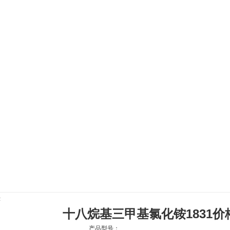
绍
|
产品展示
|
公司新闻
|
资料下载
|
技术文章
示
十八烷基三甲基氯化铵1831价
产品型号：