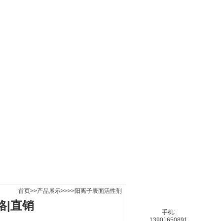
|
在线咨询
|
联系我们
首页
>>
产品展示
>>>>阳离子表面活性剂
格|直销
手机:
13901650891