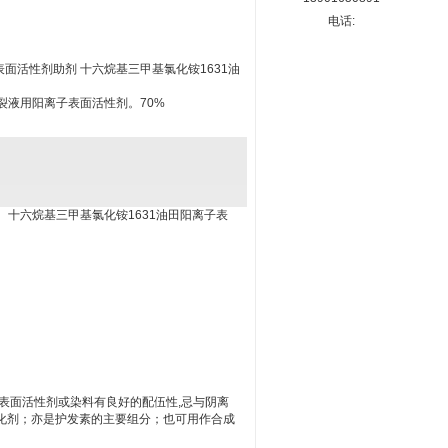
电话:
表面活性剂助剂 十六烷基三甲基氯化铵1631油
压裂液用阳离子表面活性剂。70%
甲基氯化铵1631油田阳离子表
表面活性剂或染料有良好的配伍性,忌与阴离
化剂；亦是护发素的主要组分；也可用作合成
。