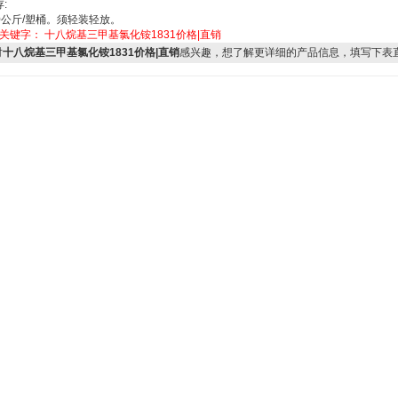
:
0公斤/塑桶。须轻装轻放。
关关键字：
十八烷基三甲基氯化铵1831价格|直销
对
十八烷基三甲基氯化铵1831价格|直销
感兴趣，想了解更详细的产品信息，填写下表